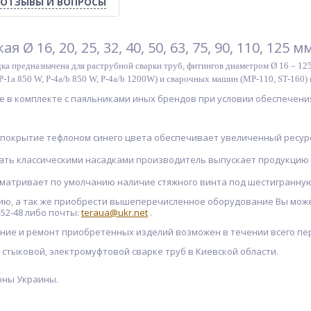
ОТЗЫВЫ И ВОПРОСЫ
кая
Ø 16, 20, 25, 32, 40, 50, 63, 75, 90, 110, 125 
адка предназначена для раструбной сварки труб, фитингов диаметром Ø 16 – 
P-1a 850 W, P-4a/b 850 W, P-4a/b 1200W) и сварочных машин (MP-110, ST-160) 
 в комплекте c паяльниками иных брендов при условии обеспечения
покрытие тефлоном синего цвета обеспечивает увеличенный ресурс 
ать классическими насадками производитель выпускает продукцию
матривает по умолчанию наличие стяжного винта под шестигранную
ию, а так же приобрести вышеперечисленное оборудование Вы мо
-52-48 либо почты:
teraua@ukr.net
.
ние и ремонт приобретенных изделий возможен в течении всего пе
, стыковой, электромуфтовой сварке труб в Киевской области.
оны Украины.