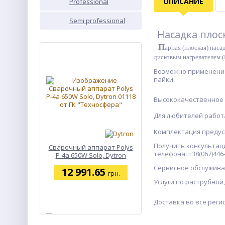
ОПИСАНИЕ
Professional
PROF
Semi professional
SEMI
Насадка плос
П
арная (плоская) нас
дисковым нагревателем (
ХИТ
Возможно применение
пайки.
Высококачественное 
Для любителей работ
Комплектация предус
Получить консультац
Сварочный аппарат Polys
телефона: +38(067)446
P-4а 650W Solo, Dytron
01118
Сервисное обслужива
12 991.65
грн.
Услуги по раструбной
ХИТ
Доставка во все реги