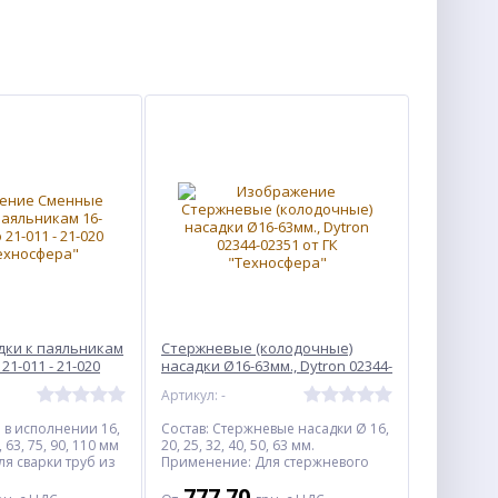
дки к паяльникам
Стержневые (колодочные)
 21-011 - 21-020
насадки Ø16-63мм., Dytron 02344-
02351
Артикул: -
и в исполнении 16,
Состав: Стержневые насадки Ø 16,
0, 63, 75, 90, 110 мм
20, 25, 32, 40, 50, 63 мм.
я сварки труб из
Применение: Для стержневого
пропилена
паяльника под сварку труб из
777.70
 110 мм.
пластика, полипропилена