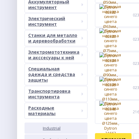
Аккумуляторный
инструмент
02
Электрический
инструмент
Станки для металло
02
и деревообработки
Электромототехника
и акссесуары к ней
02
Специальная
одежда и средства
защиты
02
Транспортировка
инструмента
Расходные
21
материалы
Industrial
PROM