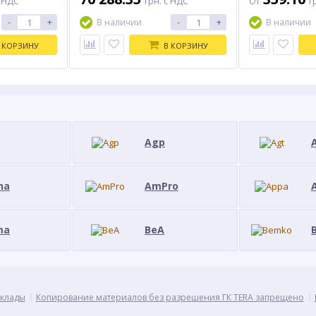
с НДС
грн. с НДС
От
г
ке 1 шт; -
транспортная тара; - паспорт
Количество в: - 
кг
изделия .
ящике 14-320 ш
-
+
-
+
В наличии
В наличии
 КОРЗИНУ
В КОРЗИНУ
Agp
na
AmPro
ma
BeA
клады
Копирование материалов без разрешения ГК TERA запрещено