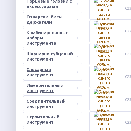
Торцевые головки с
аксессуарами
02
Отвертки, биты,
держатели
02
Комбинированные
наборы
инструмента
Шарнирно-губцевый
02
инструмент
Слесарный
инструмент
02
Измерительный
инструмент
02
Соединительный
инструмент
Строительный
инструмент
02