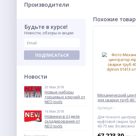
Производители
Похожие това
Будьте в курсе!
Новости, обзоры и акции
Полукомбинезон рабочий
48-58 размер, 164-200 см.,
Neo 81-240
1 392.85
От
грн.
ПОДПИСАТЬСЯ
ХИТ
Новости
20 Мая 2018
Новые наборы
Механический цент
торцевых ключей от
для сварки труб 40-7
NEO tools
Dytron 01413
Артикул: -
16 Мая 2018
Новинки в отделе
Для точного центри
Комбинезон рабочий 48-
складирования от
муфтовой сварке тр
58 размер, 164-200 см., Neo
NEO tools
40-75 мм. Возможно
81-250
со сварочным обор
1 887.70
67 223.30
грн.
любого производите