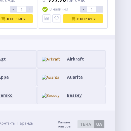
рн. с НДС
От
грн. с НДС
упаковке 1 шт; -
диаметром 16 - 63 мм. Количество
т.
в: - упаковке 1 шт;
-
+
-
+
В наличии
В КОРЗИНУ
В КОРЗИНУ
Agt
Airkraft
Appa
Auarita
Bemko
Bessey
Каталог
Контакты
Бренды
TERA
UA
товаров