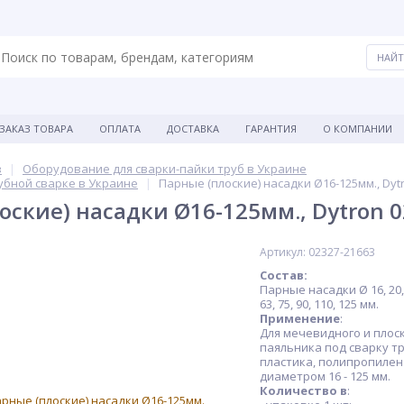
ЗАКАЗ ТОВАРА
ОПЛАТА
ДОСТАВКА
ГАРАНТИЯ
О КОМПАНИИ
в
Оборудование для сварки-пайки труб в Украине
убной сварке в Украине
Парные (плоские) насадки Ø16-125мм., Dyt
оские) насадки Ø16-125мм., Dytron 
ХИТ
Артикул: 02327-21663
Состав
:
Парные насадки Ø 16, 20, 2
63, 75, 90, 110, 125 мм.
Применение
:
Для мечевидного и плос
паяльника под сварку тр
пластика, полипропилен
диаметром 16 - 125 мм.
Количество в
: