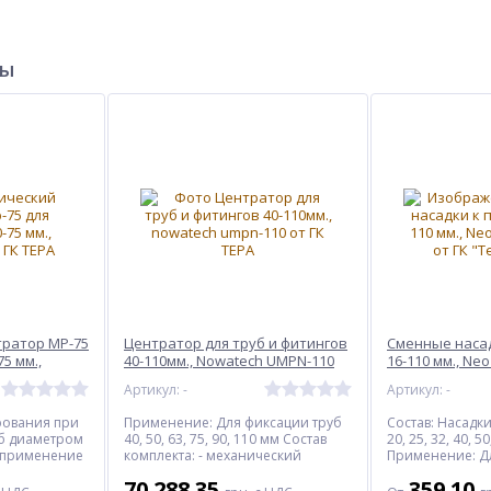
ры
ратор MP-75
Центратор для труб и фитингов
Сменные наса
5 мм.,
40-110мм., Nowatech UMPN-110
16-110 мм., Neo
Артикул: -
Артикул: -
рования при
Применение: Для фиксации труб
Состав: Насадк
уб диаметром
40, 50, 63, 75, 90, 110 мм Состав
20, 25, 32, 40, 5
 применение
комплекта: - механический
Применение: Дл
удованием
центратор; - редукционные
пластика, поли
70 288.35
359.10
ля.
вкладыши 40, 50, 63, 75, 90 мм; -
диаметром 16 -