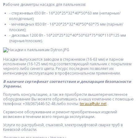
Р
абочие диаметры насадок для паяльников:
- стержневых 650 Вт - 16*20*25*32*40*50*63 мм (непарные/
колодочные);
- мечевидных 850 Вт - 16*20*25*32*40*50*63*75 мм (парные/
плоские);
- дисковых 1200 Вт - 16*20*25*32*40*50*63*75*90*110*125 мм
(парные/плоские).
Насадки выпускаются заводом в стержневом (16-63 мм) и парном
исполнении (16-125 мм) под соответствующий паяльник с покрытием
черного либо синего цвета. Ресурс последних позволяет их
интенсивную эксплуатацию в профессиональном применении.
В наличие сертификат соответствия и декларация безопасности
Украины.
Получить консультацию, а так же приобрести вышеперечисленное
оборудование Вы можете обратившись в нашу компанию с помощью
телефона: +38(067)446-52-48 либо почты:
teraua@ukr.net
.
Сервисное обслуживание и ремонт приобретенных изделий
возможен в течении всего периода эксплуатации.
Услуги по раструбной, стыковой, электромуфтовой сварке труб в
Киевской области.
Доставка во все регионы Украины.