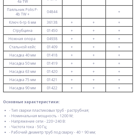
4a TW
Паяльник Polis P-
04844
+
4b TW +
Ключ 6-гр 6 мм
36138
+
+
+
Струбцина
01450
+
+
+
Ножная опора
04938
+
+
+
Стальной кейс
01409
+
+
+
Насадка 40 мм
01418
+
+
+
Насадка 50 мм
01419
+
+
+
Насадка 63 мм
01420
+
+
+
Насадка 75 мм
01421
+
+
+
Насадка 90 мм
01422
+
+
+
Основные характеристики:
- Тип сварки пластиковых труб - раструбная;
- Номинальная мощность - 1200 W;
- Напряжение сети - 220~240 В:
- Частота тока - 50 Гц;
- Рабочий диаметр труб под сварку - 40 ÷ 90 мм;