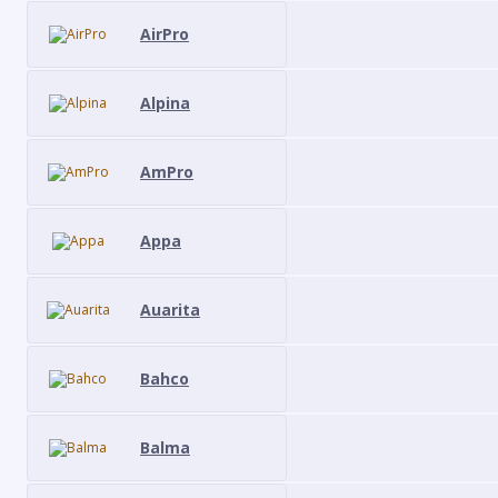
AirPro
Alpina
AmPro
Appa
Auarita
Bahco
Balma