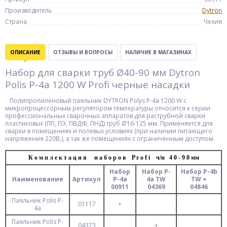
Производитель
Dytron
Страна
Чехия
ОПИСАНИЕ
ОТЗЫВЫ И ВОПРОСЫ
НАЛИЧИЕ В МАГАЗИНАХ
Набор для сварки труб Ø40-90 мм Dytron
Polis P-4a 1200 W Profi черные насадки
Полипропиленовый паяльник DYTRON Polys P-4a 1200 W с
микропроцессорным регулятором температуры относится к серии
профессиональных сварочных аппаратов для раструбной сварки
пластиковых (ПП, ПЭ, ПВДФ, ПНД) труб Ø16-125 мм. Применяется для
сварки в помещениях и полевых условиях (при наличии питающего
напряжения 220В.), а так же помещениях с ограниченным доступом.
К о м п л е к т а ц и я н а б о р о в P r o f i ч/н 4 0 - 9 0 мм
Набор
Набор P-
Набор P-4b
Наименование
Артикул
P-4a
4a TW
TW +
00911
04369
04846
Паяльник Polis P-
01117
+
4a
Паяльник Polis P-
04373
+