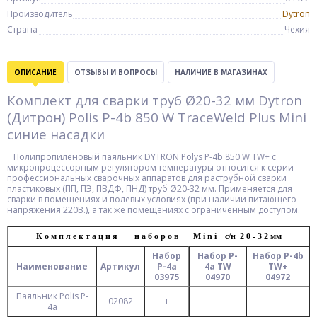
Производитель
Dytron
Страна
Чехия
ОПИСАНИЕ
ОТЗЫВЫ И ВОПРОСЫ
НАЛИЧИЕ В МАГАЗИНАХ
Комплект для сварки труб Ø20-32 мм Dytron
(Дитрон) Polis P-4b 850 W TraceWeld Plus Mini
синие насадки
Полипропиленовый паяльник DYTRON Polys P-4b 850 W TW+ с
микропроцессорным регулятором температуры относится к серии
профессиональных сварочных аппаратов для раструбной сварки
пластиковых (ПП, ПЭ, ПВДФ, ПНД) труб Ø20-32 мм. Применяется для
сварки в помещениях и полевых условиях (при наличии питающего
напряжения 220В.), а так же помещениях с ограниченным доступом.
К о м п л е к т а ц и я н а б о р о в M i n i с/н 2 0 - 3 2 мм
Набор
Набор P-
Набор P-4b
Наименование
Артикул
P-4a
4a TW
TW+
03975
04970
04972
Паяльник Polis P-
02082
+
4a