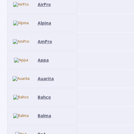
AirPro
Alpina
AmPro
Appa
Auarita
Bahco
Balma