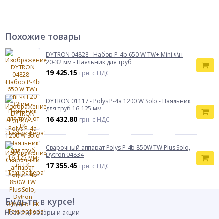
Похожие товары
DYTRON 04828 - Набор P-4b 650 W TW+ Mini ч\н
20-32 мм - Паяльник для труб
19 425.15
грн. с НДС
DYTRON 01117 - Polys P-4а 1200 W Solo - Паяльник
для труб 16-125 мм
16 432.80
грн. с НДС
Сварочный аппарат Polys P-4b 850W TW Plus Solo,
Dytron 04834
17 355.45
грн. с НДС
Будьте в курсе!
Новости, обзоры и акции