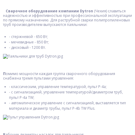
Сварочное оборудование компании Dytron
(Чехия) славиться
надежностью и эффективностью при профессиональной эксплуатации
по прямому назначению. Для раструбной сварки полипропиленовых
труб производителем выпускаются паяльники:
- стержневой - 650 Вт;
- мечевидные - 850 Вт;
- дисковый - 1200 Вт.
П
омимо мощности каждая группа сварочного оборудования
снабжена тремя пультами управления:
- классическим, управление температурой, пульт Р-4а;
- с сигнализацией, управление температурой/диаметром труб,
пульт Р-4а TW;
- автоматическое управление с сигнализацией, выставляется тип
материала и диаметр трубы, пульт Р-4b TW Plus.
Р
абочие диаметры насадок для паяльников: