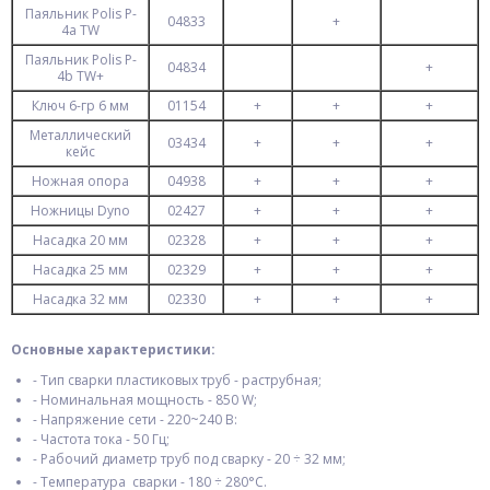
Паяльник Polis P-
04833
+
4a TW
Паяльник Polis P-
04834
+
4b TW+
Ключ 6-гр 6 мм
01154
+
+
+
Металлический
03434
+
+
+
кейс
Ножная опора
04938
+
+
+
Ножницы Dyno
02427
+
+
+
Насадка 20 мм
02328
+
+
+
Насадка 25 мм
02329
+
+
+
Насадка 32 мм
02330
+
+
+
Основные характеристики:
- Тип сварки пластиковых труб - раструбная;
- Номинальная мощность - 850 W;
- Напряжение сети - 220~240 В:
- Частота тока - 50 Гц;
- Рабочий диаметр труб под сварку - 20 ÷ 32 мм;
- Температура сварки - 180 ÷ 280°С.