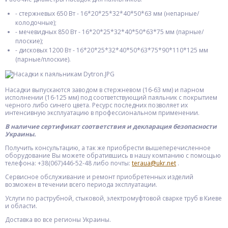
- стержневых 650 Вт - 16*20*25*32*40*50*63 мм (непарные/
колодочные);
- мечевидных 850 Вт - 16*20*25*32*40*50*63*75 мм (парные/
плоские);
- дисковых 1200 Вт - 16*20*25*32*40*50*63*75*90*110*125 мм
(парные/плоские).
Насадки выпускаются заводом в стержневом (16-63 мм) и парном
исполнении (16-125 мм) под соответствующий паяльник с покрытием
черного либо синего цвета. Ресурс последних позволяет их
интенсивную эксплуатацию в профессиональном применении.
В наличие сертификат соответствия и декларация безопасности
Украины.
Получить консультацию, а так же приобрести вышеперечисленное
оборудование Вы можете обратившись в нашу компанию с помощью
телефона: +38(067)446-52-48 либо почты:
teraua@ukr.net
.
Сервисное обслуживание и ремонт приобретенных изделий
возможен в течении всего периода эксплуатации.
Услуги по раструбной, стыковой, электромуфтовой сварке труб в Киеве
и области.
Доставка во все регионы Украины.