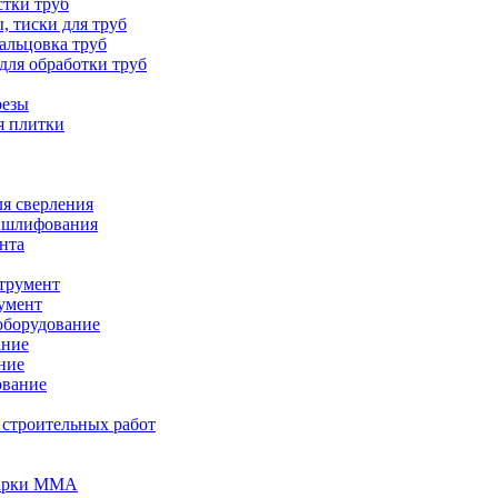
стки труб
, тиски для труб
вальцовка труб
для обработки труб
резы
я плитки
я сверления
 шлифования
нта
трумент
умент
оборудование
ание
ние
ование
 строительных работ
варки MMA