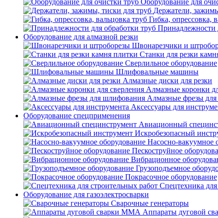
Оборудование для очи
Держатели, зажимы
Гибка, опрессовка, 
Принадлежности 
Оборудование для алмазной резки
Швонарезчики и штробо
Станки для резки камн
Сверлильное оборудование
Шлифовальные машины
Алмазные диски для резки
Алмазные коронки дл
Алмазные фрезы для
Аксессуары для инструме
Оборудование спецприменения
Авиационный специнс
Искробезопасный инстр
Насосно-вакуумное 
Пескоструйное оборудов
Вибрационное оборудова
Грузоподъемное оборуд
Покрасочное оборудование
Спецтехника для
Оборудование для газоэлектросварки
Сварочные генераторы
Аппараты дуговой с