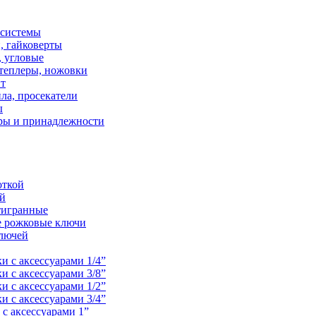
осистемы
, гайковерты
 угловые
теплеры, ножовки
нт
ла, просекатели
ы
ры и принадлежности
откой
ой
тигранные
е рожковые ключи
лючей
и с аксессуарами 1/4”
и с аксессуарами 3/8”
и с аксессуарами 1/2”
и с аксессуарами 3/4”
с аксессуарами 1”