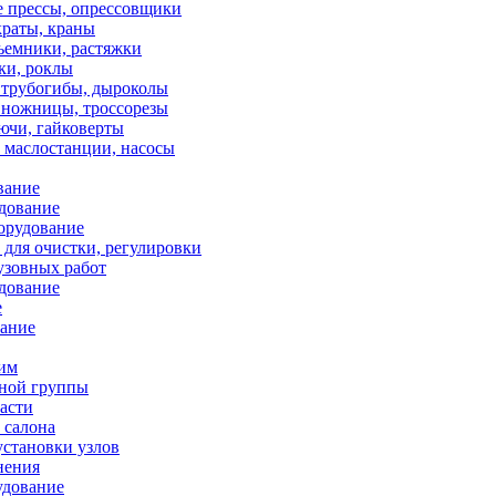
е прессы, опрессовщики
краты, краны
ъемники, растяжки
ки, роклы
 трубогибы, дыроколы
 ножницы, троссорезы
ючи, гайковерты
 маслостанции, насосы
вание
дование
орудование
для очистки, регулировки
узовных работ
дование
е
вание
ним
ной группы
асти
 салона
установки узлов
нения
удование