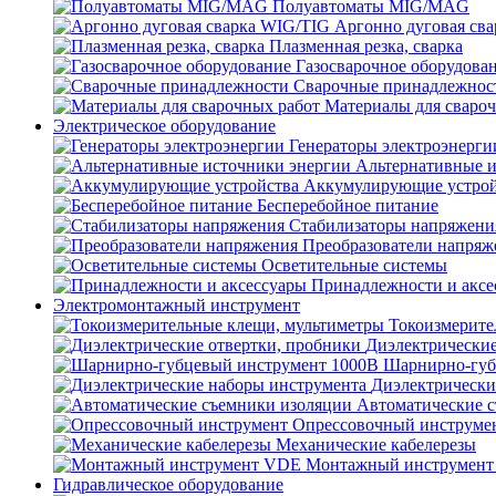
Полуавтоматы MIG/MAG
Аргонно дуговая св
Плазменная резка, сварка
Газосварочное оборудова
Сварочные принадлежнос
Материалы для сваро
Электрическое оборудование
Генераторы электроэнерги
Альтернативные и
Аккумулирующие устрой
Бесперебойное питание
Стабилизаторы напряжени
Преобразователи напряж
Осветительные системы
Принадлежности и аксе
Электромонтажный инструмент
Токоизмерите
Диэлектрические
Шарнирно-губ
Диэлектрически
Автоматические 
Опрессовочный инструме
Механические кабелерезы
Монтажный инструмен
Гидравлическое оборудование