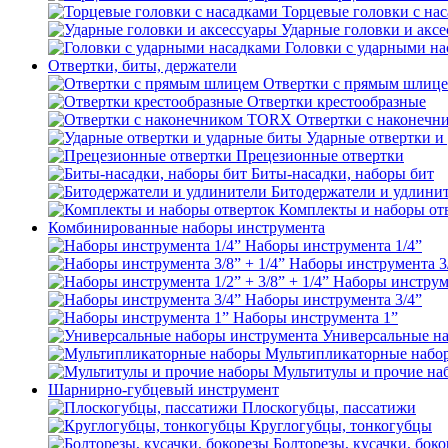
Торцевые головки с на
Ударные головки и акс
Головки с ударными на
Отвертки, биты, держатели
Отвертки с прямым шлиц
Отвертки крестообразные
Отвертки с наконеч
Ударные отвертки и
Прецезионные отвертки
Биты-насадки, наборы бит
Битодержатели и удлини
Комплекты и наборы от
Комбинированные наборы инструмента
Наборы инструмента 1/4”
Наборы инструмента 3/
Наборы инструмен
Наборы инструмента 3/4”
Наборы инструмента 1”
Универсальные н
Мультипликаторные набо
Мультитулы и прочие на
Шарнирно-губцевый инструмент
Плоскогубцы, пассатижи
Круглогубцы, тонкогубцы
Болторезы, кусачки, бок