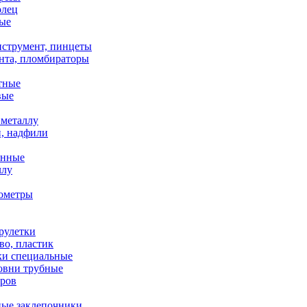
олец
ые
струмент, пинцеты
нта, пломбираторы
тные
вые
металлу
, надфили
енные
ллу
ометры
рулетки
во, пластик
ки специальные
ровни трубные
оров
ные заклепочники