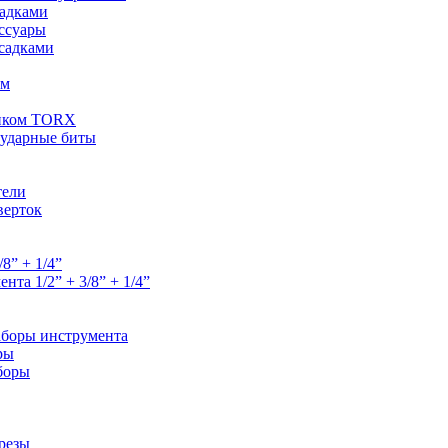
садками
ессуары
садками
ем
ником TORX
 ударные биты
тели
верток
8” + 1/4”
та 1/2” + 3/8” + 1/4”
аборы инструмента
ры
боры
орезы