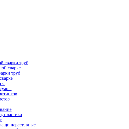
й сварки труб
ной сварке
варки труб
сварке
аты
ссуары
фитингов
астов
вание
а, пластика
т
лещи переставные