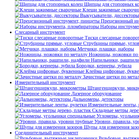
Щипцы для стопорных к
Клещи зажимные сварочн
Выкусыватели, диссекторы
Прецезионный ин
Наборы инструме
Слесарный инструмент
Тиски слесарные поворо
Струбцины прямые, угло
Метчики, плашки, наборы
Ножницы, ножовки по 
Напильники, рашпили
Бородки, кернеры, зубила
Клейма цифровые, букв
Зачистные щетки по мета
Измерительный инструмент
Штангенциркули, микр
Лазерное оборудование
Дальномеры, детекторы
Измерительные ленты, 
Складные метры дере
Угломеры, угольни
Уровни, правила, у
Щупы для измерения заз
Соединительный инструмент
Резьбовые, вытяж