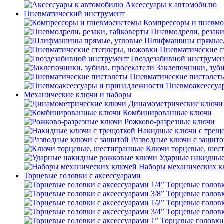
Аксессуары к автомобилю
Пневматический инструмент
Компрессоры и пневм
Пневмодрели, резаки
Шлифмашины прямые,
Пневматические с
Гвоздезабивной инструме
Заклепочники, зуби
Пневматические пистолет
Пневмоаксессуа
Механические ключи и наборы
Динамометрические ключи
Комбинированные ключи
Рожково-разрезные ключи
Накидные ключи с трещ
Разводные ключи с защит
Ключи торцевые, шес
Ударные накидны
Наборы механических к
Торцевые головки с аксессуарами
Торцевые головк
Торцевые головк
Торцевые головк
Торцевые головк
Торцевые головки 