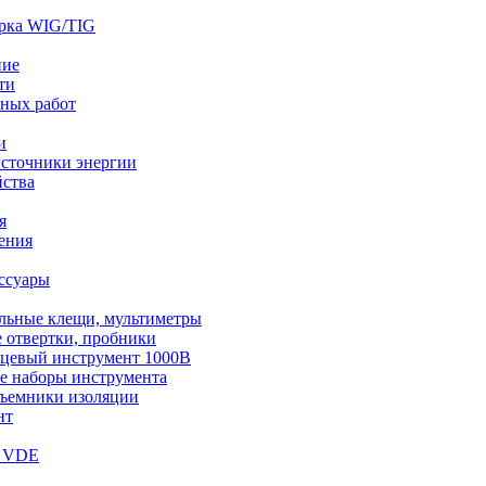
арка WIG/TIG
ние
ти
чных работ
и
сточники энергии
ства
я
ения
ссуары
льные клещи, мультиметры
 отвертки, пробники
цевый инструмент 1000В
е наборы инструмента
съемники изоляции
нт
т VDE