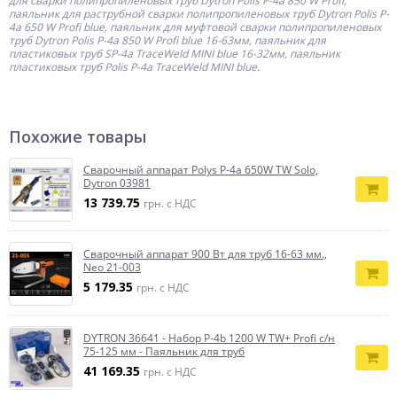
для сварки полипропиленовых труб Dytron Polis P-4a 850 W Profi,
паяльник для раструбной сварки полипропиленовых труб Dytron Polis P-
4a 650 W Profi blue, паяльник для муфтовой сварки полипропиленовых
труб Dytron Polis P-4a 850 W Profi blue 16-63мм, паяльник для
пластиковых труб SP-4a TraceWeld MINI blue 16-32мм, паяльник
пластиковых труб Polis P-4a TraceWeld MINI blue.
Похожие товары
Сварочный аппарат Polys P-4а 650W TW Solo,
Dytron 03981
13 739.75
грн. с НДС
Сварочный аппарат 900 Вт для труб 16-63 мм.,
Neo 21-003
5 179.35
грн. с НДС
DYTRON 36641 - Набор P-4b 1200 W TW+ Profi с/н
75-125 мм - Паяльник для труб
41 169.35
грн. с НДС