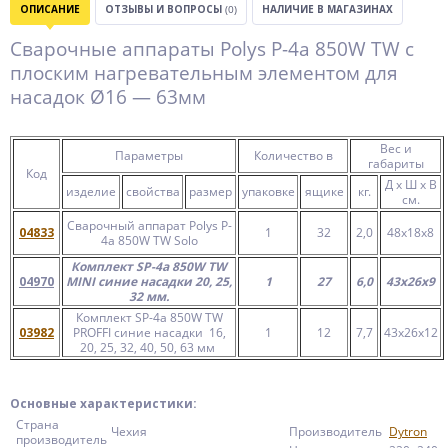
ОПИСАНИЕ
ОТЗЫВЫ И ВОПРОСЫ
(0)
НАЛИЧИЕ В МАГАЗИНАХ
Сварочные аппараты
Polys P-4а 850W TW с
плоским нагревательным элементом для
насадок Ø16 ― 63мм
Вес и
Параметры
Количество в
габариты
Код
Д х Ш х В
изделие
свойства
размер
упаковке
ящике
кг.
см.
Сварочный аппарат Polys P-
04833
1
32
2,0
48х18х8
4а 850W TW Solo
Комплект SP-4a 850W TW
04970
MINI синие насадки 20, 25,
1
27
6,0
43х26х9
32 мм.
Комплект SP-4a 850W TW
03982
PROFFI синие насадки 16,
1
12
7,7
43х26х12
20, 25, 32, 40, 50, 63 мм
Основные характеристики:
Страна
Чехия
Производитель
Dytron
производитель