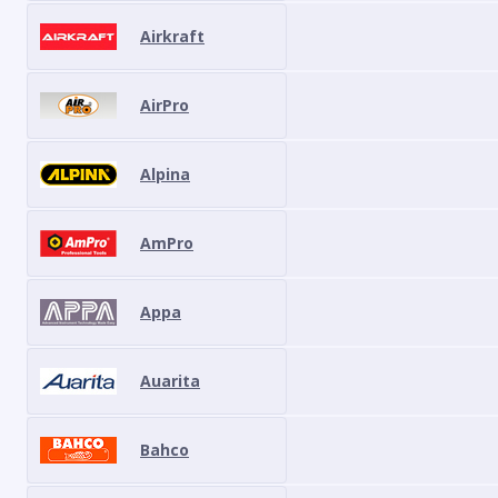
Airkraft
AirPro
Alpina
AmPro
Appa
Auarita
Bahco