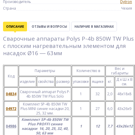
Производитель
Dytron
Страна
Чехия
ОПИСАНИЕ
ОТЗЫВЫ И ВОПРОСЫ
НАЛИЧИЕ В МАГАЗИНАХ
Сварочные аппараты
Polys P-4b 850W TW Plus
с плоским нагревательным элементом для
насадок Ø16 ― 63мм
Вес и
Параметры
Количество в
габариты
Код
Д х Ш х В
изделие
свойства
размер
упаковке
ящике
кг.
см.
Сварочный аппарат Polys P-
04834
1
32
2,0
48х18х8
4b 850W TW Plus Solo
Комплект SP-4b 850W TW
04972
Plus MINI синие насадки 20,
1
27
6,0
43х26х9
25, 32 мм.
Комплект SP-4b 850W TW
Plus PROFFI синие
04986
1
12
7,7
43х26х12
насадки 16, 20, 25, 32, 40,
50, 63 мм