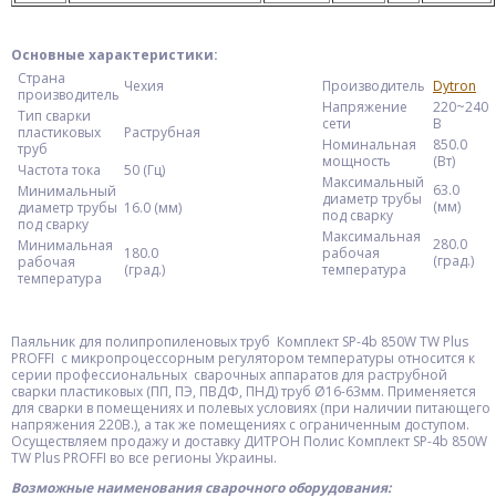
Основные характеристики:
Страна
Чехия
Производитель
Dytron
производитель
Напряжение
220~240
Тип сварки
сети
В
пластиковых
Раструбная
Номинальная
850.0
труб
мощность
(Вт)
Частота тока
50 (Гц)
Максимальный
63.0
Минимальный
диаметр трубы
(мм)
диаметр трубы
16.0 (мм)
под сварку
под сварку
Максимальная
280.0
Минимальная
180.0
рабочая
(град.)
рабочая
(град.)
температура
температура
Паяльник для полипропиленовых труб Комплект SP-4b 850W TW Plus
PROFFI с микропроцессорным регулятором температуры относится к
серии профессиональных сварочных аппаратов для раструбной
сварки пластиковых (ПП, ПЭ, ПВДФ, ПНД) труб Ø16-63мм. Применяется
для сварки в помещениях и полевых условиях (при наличии питающего
напряжения 220В.), а так же помещениях с ограниченным доступом.
Осуществляем продажу и доставку ДИТРОН Полис Комплект SP-4b 850W
TW Plus PROFFI во все регионы Украины.
Возможные наименования сварочного оборудования: