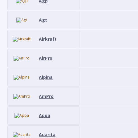
Agp
Agt
Airkraft
AirPro
Alpina
AmPro
Appa
Auarita