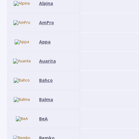
Alpina
AmPro
Appa
Auarita
Bahco
Balma
BeA
Bemko