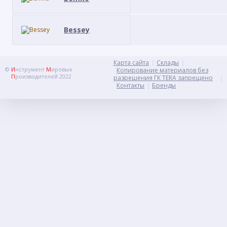
Bessey
Карта сайта
Склады
©
И
нструмент
М
ировых
Копирование материалов без
П
роизводителей 2022
разрешения ГК TERA запрещено
Контакты
Бренды