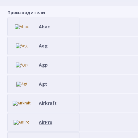
Производители
Abac
Aeg
Agp
Agt
Airkraft
AirPro