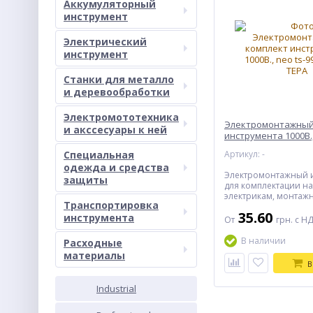
Аккумуляторный
инструмент
Электрический
инструмент
Станки для металло
и деревообработки
Электромототехника
Электромонтажный
и акссесуары к ней
инструмента 1000В.,
Специальная
Артикул: -
одежда и средства
Электромонтажный 
защиты
для комплектации н
электрикам, монтаж
Транспортировка
бригадам, ремонтно
35.60
инструмента
персоналу. В полном
От
грн. с Н
набор содержит 35 
инструмента. Включа
В наличии
Расходные
диэлектрический, ме
материалы
измерительный, со
В
инструмент
Industrial
PROM