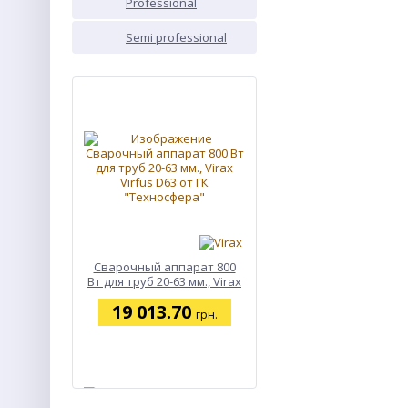
Professional
PROF
Semi professional
SEMI
ХИТ
Сварочный аппарат 800
Вт для труб 20-63 мм., Virax
Virfus D63
19 013.70
грн.
ХИТ