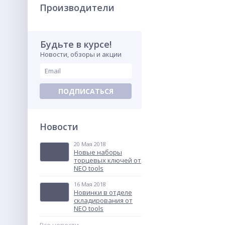
Производители
Будьте в курсе!
Новости, обзоры и акции
Комбинезон рабочий 48-
58 размер, 164-200 см., Neo
81-250
1 887.70
грн.
ПОДПИСАТЬСЯ
NEW
Новости
20 Мая 2018
Новые наборы
торцевых ключей от
NEO tools
16 Мая 2018
Новинки в отделе
Установка для алмазного
складирования от
сверления Eibenstock
NEO tools
DBE162 K
107 224.80
грн.