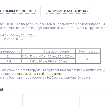
ОТЗЫВЫ И ВОПРОСЫ
НАЛИЧИЕ В МАГАЗИНАХ
а 1000 В из отверток комплектом в 5 элементов. Сертифицированы 
готовлены из S2 стали. Двухкомпонентные, эргономичные ручки повы
 4.0 х 100 мм, 5.5 х 125 мм;
м, PH2 х 100 мм;
аименование
Состав в наборе
Количество
SL
3.0 х 75 мм, 4.0 х 100 мм, 5.5 х 125 мм
5 шт
PH
PH1 х 80 мм, PH2 х 100 мм
электрического инструмента в указанной заказчиком комплектаци
з раздела
электромонтажный инструмент
.
м по безналичному расчету с НДС во все регионы Украины.
ры