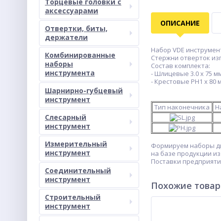
Торцевые головки с
аксессуарами
ОПИСАНИЕ
Отвертки, биты,
держатели
Набор VDE инструмент
Комбинированные
Стержни отверток из
наборы
Состав комплекта:
инструмента
- Шлицевые 3.0 х 75 мм,
- Крестовые PH1 х 80 м
Шарнирно-губцевый
инструмент
Тип наконечника
Н
Слесарный
инструмент
Измерительный
Формируем наборы ди
инструмент
на базе продукции и
Поставки предприятия
Соединительный
инструмент
Похожие това
Строительный
инструмент