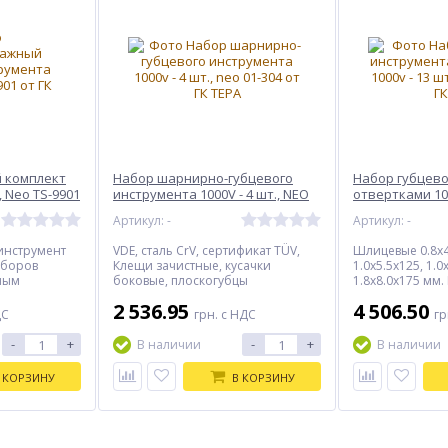
 комплект
Набор шарнирно-губцевого
Набор губцево
 Neo TS-9901
инструмента 1000V - 4 шт., NEO
отвертками 100
01-304
01-300
Артикул: -
Артикул: -
инструмент
VDE, сталь CrV, сертификат TÜV,
Шлицевые 0.8х4
аборов
Клещи зачистные, кусачки
1.0х5.5х125, 1.0
ным
боковые, плоскогубцы
1.8х8.0х175 мм.
му
комбинированные, плоскогубцы
PH0х3.0х60, PH1
2 536.95
4 506.50
 комплекте
удлиненные. Количество в: -
PH2х6.0х100 мм
ДС
грн. с НДС
гр
единиц
упаковке - 1 шт;
инструмент - 5 ш
ет
отвертки, CrV -
-
+
-
+
В наличии
В наличии
ханический,
инструмент, се
единительный
Количество в: - у
 КОРЗИНУ
В КОРЗИНУ
ящике - 6 шт.