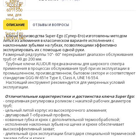
ОПИСАНИЕ
ОТЗЫВЫ И ВОПРОСЫ
Ключи производства Super-Ego (Супер-Его) изготовлены методом
литья из алюминия в классическом варианте исполнения с
наклонными зубьями на губках, позволяющими эффективно
эксплуатировать их с помощью одной руки.
Размерный ряд группы 10"- 60" перекрывает диапазон обслуживания
труб от 49 до 200 мм.
Трубные ключи
ALUDUR
п
редназначены для широкого спектра
применения в процессах обслуживания труб при их эксплуатации в
промышленном, производственном, бытовом секторе и соответствуют
стандартам GGG-W-651e Type II, Class A, UNE 16-554.
Настоящий инструмент рекомендуется для умеренных условий
эксплуатации.
Отличительные характеристики и достоинства ключа Super Ego:
- оперативная регулировка роликом с накаткой рабочих диаметров
труб;
- цельный литой корпус из высокопрочного алюминия;
- двутавровый Т-образный профиль;
- кованные губка и крюк с дополнительной термообработкой;
- исполнение наклонных зубьев на щечке и крюке обеспечивает
высокоэффективный захват;
- длительный срок эксплуатации благодаря специальной термической
закалке губок и крюка;