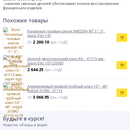
- наличие сменных деталей обеспечивает полное восстановление
функционала изделия.
Похожие товары
Рычажные газовые ключи SWEDISH 90˚ 1"- 3".,
Super-Ego 141
2 200.10
От
грн. с НДС
Цепной двухсторонний ключ R/L - 4"/115 мм.,
Super-Ego 107120000
2 644.25
грн. с НДС
Алюминиевый прямой трубный ключ 10" - 48",
RidGid 31090 - 31115
3 066.95
От
грн. с НДС
Будьте в курсе!
Новости, обзоры и акции