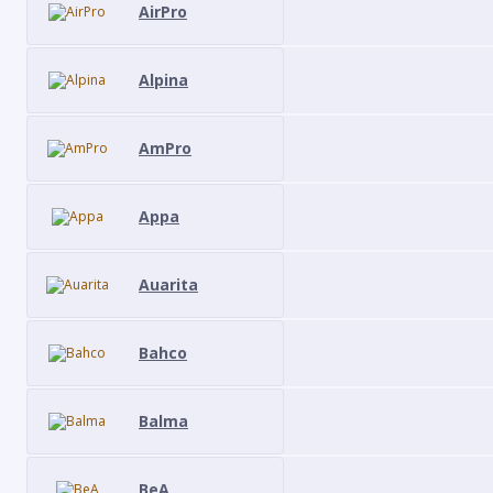
AirPro
Alpina
AmPro
Appa
Auarita
Bahco
Balma
BeA