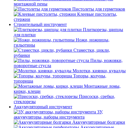
монтажной пены
Пистолеты для герметиков
Клеевые пистолеты,
стержни
Строительный инструмент
Плиткорезы, щипцы
для плитки
Ножи, ножницы,
гильотины
Стаместки, цикли,
рубанки
Пилы, ножовки,
поворотные стусла
Молотки, киянки, кувалды
Топоры, колуны,
топорища
Монтажные ломы,
кирки, клещи
Присоски, сребки,
стеклорезы
Аккумуляторный инструмент
ЗУ,
аккумуляторы, наборы инструмента
Аккумуляторные болгарки
Аккумуляторные