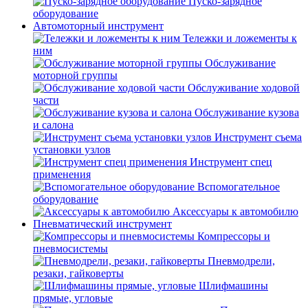
Пуско-зарядное
оборудование
Автомоторный инструмент
Тележки и ложементы к
ним
Обслуживание
моторной группы
Обслуживание ходовой
части
Обслуживание кузова
и салона
Инструмент съема
установки узлов
Инструмент спец
применения
Вспомогательное
оборудование
Аксессуары к автомобилю
Пневматический инструмент
Компрессоры и
пневмосистемы
Пневмодрели,
резаки, гайковерты
Шлифмашины
прямые, угловые