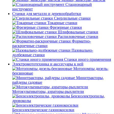
Стационарный
инструмент
Станки для металло и деревообработки
Сверлильные станки
Токарные станки
Фрезерные станки
Шлифовальные станки
Распиловочные станки
Форматно-
раскроечные станки
Пазовально-
долбежные станки
Станки иного применения
Электромототехника и акссесуары к ней
Мотопомпы дизель-
бензиновые
Минитракторы,
райдеры садовые
Мотокультиваторы, аэраторы-рыхлители
Бензоэлектропилы,
дровоколы
Бензоэлектрические газонокосилки