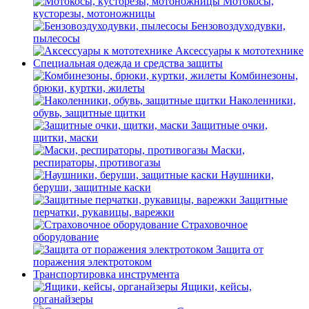
Мотокосы,
кусторезы, мотоножницы
Бензовоздуходувки,
пылесосы
Аксессуары к мототехнике
Специальная одежда и средства защиты
Комбинезоны,
брюки, куртки, жилеты
Наколенники,
обувь, защитные щитки
Защитные очки,
щитки, маски
Маски,
респираторы, противогазы
Наушники,
беруши, защитные каски
Защитные
перчатки, рукавицы, варежки
Страховочное
оборудование
Защита от
поражения электротоком
Транспортировка инструмента
Ящики, кейсы,
органайзеры