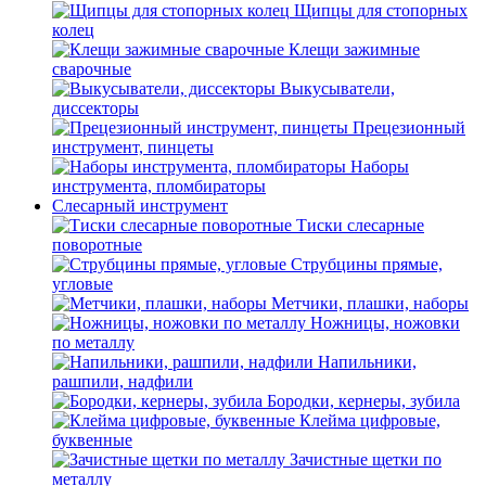
Щипцы для стопорных
колец
Клещи зажимные
сварочные
Выкусыватели,
диссекторы
Прецезионный
инструмент, пинцеты
Наборы
инструмента, пломбираторы
Слесарный инструмент
Тиски слесарные
поворотные
Струбцины прямые,
угловые
Метчики, плашки, наборы
Ножницы, ножовки
по металлу
Напильники,
рашпили, надфили
Бородки, кернеры, зубила
Клейма цифровые,
буквенные
Зачистные щетки по
металлу