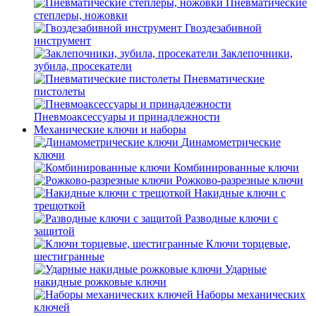
Пневматические
степлеры, ножовки
Гвоздезабивной
инструмент
Заклепочники,
зубила, просекатели
Пневматические
пистолеты
Пневмоаксессуары и принадлежности
Механические ключи и наборы
Динамометрические
ключи
Комбинированные ключи
Рожково-разрезные ключи
Накидные ключи с
трещоткой
Разводные ключи с
защитой
Ключи торцевые,
шестигранные
Ударные
накидные рожковые ключи
Наборы механических
ключей