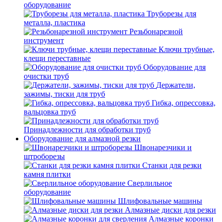
оборудование
Труборезы для
металла, пластика
Резьбонарезной
инструмент
Ключи трубные,
клещи переставные
Оборудование для
очистки труб
Держатели,
зажимы, тиски для труб
Гибка, опрессовка,
вальцовка труб
Принадлежности для обработки труб
Оборудование для алмазной резки
Швонарезчики и
штроборезы
Станки для резки
камня плитки
Сверлильное
оборудование
Шлифовальные машины
Алмазные диски для резки
Алмазные коронки