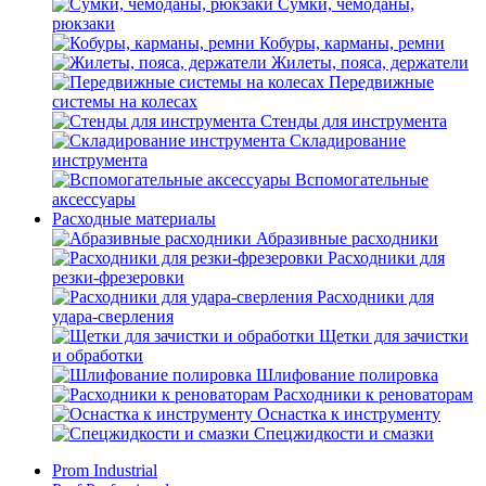
Сумки, чемоданы,
рюкзаки
Кобуры, карманы, ремни
Жилеты, пояса, держатели
Передвижные
системы на колесах
Стенды для инструмента
Складирование
инструмента
Вспомогательные
аксессуары
Расходные материалы
Абразивные расходники
Расходники для
резки-фрезеровки
Расходники для
удара-сверления
Щетки для зачистки
и обработки
Шлифование полировка
Расходники к реноваторам
Оснастка к инструменту
Спецжидкости и смазки
Prom
Industrial