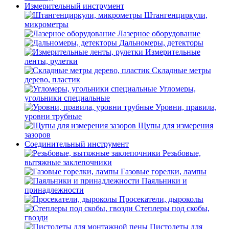
Измерительный инструмент
Штангенциркули,
микрометры
Лазерное оборудование
Дальномеры, детекторы
Измерительные
ленты, рулетки
Складные метры
дерево, пластик
Угломеры,
угольники специальные
Уровни, правила,
уровни трубные
Щупы для измерения
зазоров
Соединительный инструмент
Резьбовые,
вытяжные заклепочники
Газовые горелки, лампы
Паяльники и
принадлежности
Просекатели, дыроколы
Степлеры под скобы,
гвозди
Пистолеты для