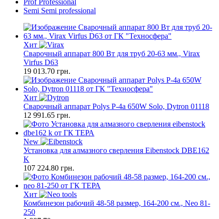
Prof
Professional
Semi
Semi professional
Хит
Сварочный аппарат 800 Вт для труб 20-63 мм., Virax
Virfus D63
19 013.70
грн.
Хит
Сварочный аппарат Polys P-4а 650W Solo, Dytron 01118
12 991.65
грн.
New
Установка для алмазного сверления Eibenstock DBE162
K
107 224.80
грн.
Хит
Комбинезон рабочий 48-58 размер, 164-200 см., Neo 81-
250