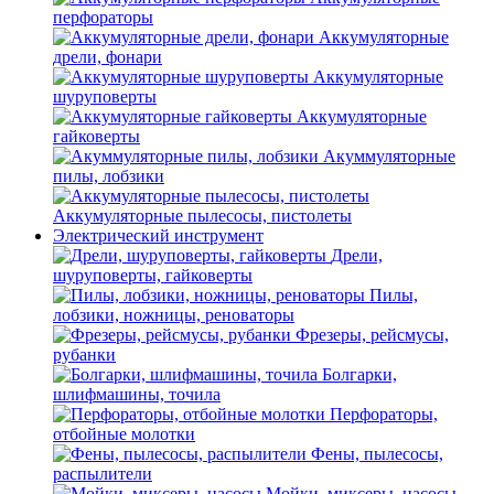
перфораторы
Аккумуляторные
дрели, фонари
Аккумуляторные
шуруповерты
Аккумуляторные
гайковерты
Акуммуляторные
пилы, лобзики
Аккумуляторные пылесосы, пистолеты
Электрический инструмент
Дрели,
шуруповерты, гайковерты
Пилы,
лобзики, ножницы, реноваторы
Фрезеры, рейсмусы,
рубанки
Болгарки,
шлифмашины, точила
Перфораторы,
отбойные молотки
Фены, пылесосы,
распылители
Мойки, миксеры, насосы