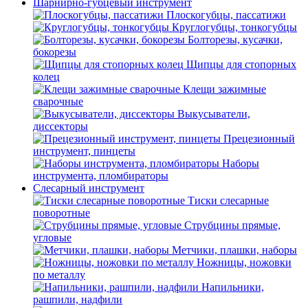
Шарнирно-губцевый инструмент
Плоскогубцы, пассатижи
Круглогубцы, тонкогубцы
Болторезы, кусачки,
бокорезы
Щипцы для стопорных
колец
Клещи зажимные
сварочные
Выкусыватели,
диссекторы
Прецезионный
инструмент, пинцеты
Наборы
инструмента, пломбираторы
Слесарный инструмент
Тиски слесарные
поворотные
Струбцины прямые,
угловые
Метчики, плашки, наборы
Ножницы, ножовки
по металлу
Напильники,
рашпили, надфили