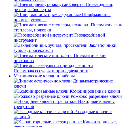
Пневмодрели,
резаки, гайковерты
Шлифмашины
прямые, угловые
Пневматические
степлеры, ножовки
Гвоздезабивной
инструмент
Заклепочники,
зубила, просекатели
Пневматические
пистолеты
Пневмоаксессуары и принадлежности
Механические ключи и наборы
Динамометрические
ключи
Комбинированные ключи
Рожково-разрезные ключи
Накидные ключи с
трещоткой
Разводные ключи с
защитой
Ключи торцевые,
шестигранные