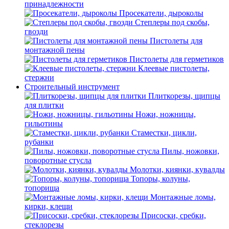
принадлежности
Просекатели, дыроколы
Степлеры под скобы,
гвозди
Пистолеты для
монтажной пены
Пистолеты для герметиков
Клеевые пистолеты,
стержни
Строительный инструмент
Плиткорезы, щипцы
для плитки
Ножи, ножницы,
гильотины
Стаместки, цикли,
рубанки
Пилы, ножовки,
поворотные стусла
Молотки, киянки, кувалды
Топоры, колуны,
топорища
Монтажные ломы,
кирки, клещи
Присоски, сребки,
стеклорезы