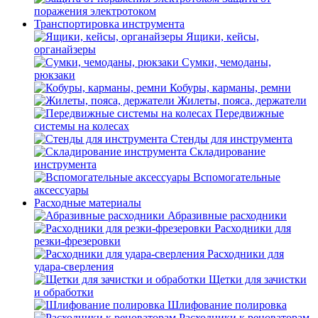
поражения электротоком
Транспортировка инструмента
Ящики, кейсы,
органайзеры
Сумки, чемоданы,
рюкзаки
Кобуры, карманы, ремни
Жилеты, пояса, держатели
Передвижные
системы на колесах
Стенды для инструмента
Складирование
инструмента
Вспомогательные
аксессуары
Расходные материалы
Абразивные расходники
Расходники для
резки-фрезеровки
Расходники для
удара-сверления
Щетки для зачистки
и обработки
Шлифование полировка
Расходники к реноваторам