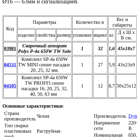
Ø16 ― 63мм и сигнализацией.
Вес и
Параметры
Количество в
габариты
Код
Д х Ш х
изделие
свойства
размер
упаковке
ящике
кг.
В см.
Сварочный аппарат
03981
1
32
1,6
45х18х7
Polys P-4а 650W TW Solo
Комплект SP-4a 650W
04531
TW MINI синие насадки
1
27
5,9
43х23х9
20, 25, 32 мм.
Комплект SP-4a 650W
TW PROFFI синие
04105
1
12
8,7
50х25х12
насадки 16, 20, 25, 32,
40, 50, 63 мм
Основные характеристики:
Страна
Чехия
Производитель
Dyt
производитель
Напряжение
220
Тип сварки
сети
В
пластиковых
Раструбная
Номинальная
650
труб