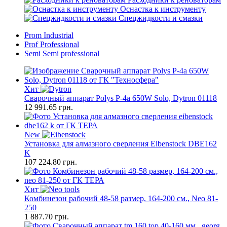
Оснастка к инструменту
Спецжидкости и смазки
Prom
Industrial
Prof
Professional
Semi
Semi professional
Хит
Сварочный аппарат Polys P-4а 650W Solo, Dytron 01118
12 991.65
грн.
New
Установка для алмазного сверления Eibenstock DBE162
K
107 224.80
грн.
Хит
Комбинезон рабочий 48-58 размер, 164-200 см., Neo 81-
250
1 887.70
грн.