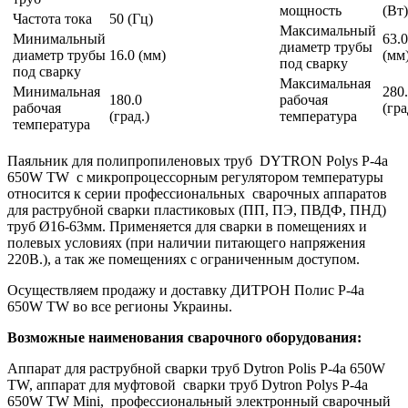
мощность
(Вт)
Частота тока
50 (Гц)
Максимальный
Минимальный
63.0
диаметр трубы
диаметр трубы
16.0 (мм)
(мм
под сварку
под сварку
Максимальная
Минимальная
280
180.0
рабочая
рабочая
(гра
(град.)
температура
температура
Паяльник для полипропиленовых труб DYTRON Polys P-4a
650W TW с микропроцессорным регулятором температуры
относится к серии профессиональных сварочных аппаратов
для раструбной сварки пластиковых (ПП, ПЭ, ПВДФ, ПНД)
труб Ø16-63мм. Применяется для сварки в помещениях и
полевых условиях (при наличии питающего напряжения
220В.), а так же помещениях с ограниченным доступом.
Осуществляем продажу и доставку ДИТРОН Полис P-4a
650W TW во все регионы Украины.
Возможные наименования сварочного оборудования:
Аппарат для раструбной сварки труб Dytron Polis P-4a 650W
TW, аппарат для муфтовой сварки труб Dytron Polys P-4а
650W TW Mini, профессиональный электронный сварочный