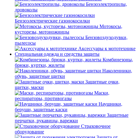
Бензоэлектропилы,
дровоколы
Бензоэлектрические газонокосилки
Мотокосы,
кусторезы, мотоножницы
Бензовоздуходувки,
пылесосы
Аксессуары к мототехнике
Специальная одежда и средства защиты
Комбинезоны,
брюки, куртки, жилеты
Наколенники,
обувь, защитные щитки
Защитные очки,
щитки, маски
Маски,
респираторы, противогазы
Наушники,
беруши, защитные каски
Защитные
перчатки, рукавицы, варежки
Страховочное
оборудование
Защита от