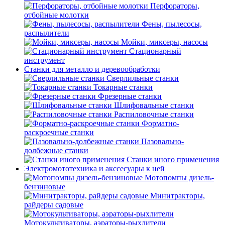
Перфораторы,
отбойные молотки
Фены, пылесосы,
распылители
Мойки, миксеры, насосы
Стационарный
инструмент
Станки для металло и деревообработки
Сверлильные станки
Токарные станки
Фрезерные станки
Шлифовальные станки
Распиловочные станки
Форматно-
раскроечные станки
Пазовально-
долбежные станки
Станки иного применения
Электромототехника и акссесуары к ней
Мотопомпы дизель-
бензиновые
Минитракторы,
райдеры садовые
Мотокультиваторы, аэраторы-рыхлители