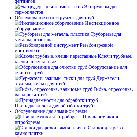
фитингов
Экструдеры для
термопластов
Оборудование и инструмент для труб
Инспекционное
оборудование
Труборезы для
металла, пластика
Резьбонарезной
инструмент
Ключи трубные,
клещи переставные
Оборудование для
очистки труб
Держатели,
зажимы, тиски для труб
Гибка, опрессовка,
вальцовка труб
Принадлежности для обработки труб
Оборудование для алмазной резки
Швонарезчики и
штроборезы
Станки для резки
камня плитки