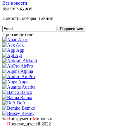
Все новости
Будьте в курсе!
Новости, обзоры и акции
Подписаться
Производители
Abac
Aeg
Agp
Agt
Airkraft
AirPro
Alpina
AmPro
Appa
Auarita
Bahco
Balma
BeA
Bemko
Bessey
©
И
нструмент
М
ировых
П
роизводителей 2022