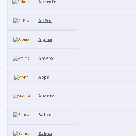
Airkraft
AirPro
Alpina
AmPro
Appa
Auarita
Bahco
Balma