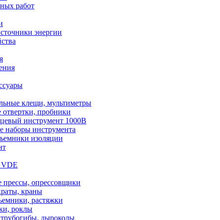
чных работ
и
сточники энергии
ства
я
ения
ссуары
льные клещи, мультиметры
 отвертки, пробники
цевый инструмент 1000В
е наборы инструмента
съемники изоляции
нт
т VDE
е прессы, опрессовщики
краты, краны
ъемники, растяжки
ки, роклы
 трубогибы, дыроколы