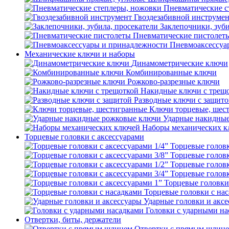
Пневматические с
Гвоздезабивной инструме
Заклепочники, зуби
Пневматические пистолет
Пневмоаксессуа
Механические ключи и наборы
Динамометрические ключи
Комбинированные ключи
Рожково-разрезные ключи
Накидные ключи с трещ
Разводные ключи с защит
Ключи торцевые, шес
Ударные накидны
Наборы механических к
Торцевые головки с аксессуарами
Торцевые головк
Торцевые головк
Торцевые головк
Торцевые головк
Торцевые головки 
Торцевые головки с на
Ударные головки и акс
Головки с ударными на
Отвертки, биты, держатели
Отвертки с прямым шлиц