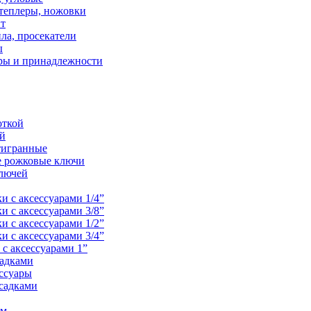
теплеры, ножовки
нт
ла, просекатели
ы
ры и принадлежности
откой
ой
тигранные
е рожковые ключи
лючей
и с аксессуарами 1/4”
и с аксессуарами 3/8”
и с аксессуарами 1/2”
и с аксессуарами 3/4”
с аксессуарами 1”
садками
ессуары
садками
ем