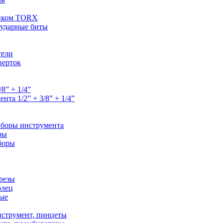
ником TORX
 ударные биты
тели
верток
8” + 1/4”
та 1/2” + 3/8” + 1/4”
аборы инструмента
ры
боры
орезы
олец
ые
струмент, пинцеты