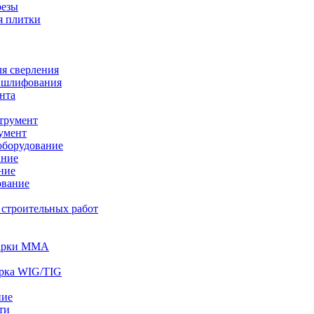
резы
я плитки
я сверления
 шлифования
нта
трумент
умент
оборудование
ание
ние
ование
 строительных работ
варки MMA
арка WIG/TIG
ние
ти