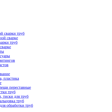
й сварки труб
ной сварке
варки труб
сварке
аты
ссуары
фитингов
астов
вание
а, пластика
т
лещи переставные
стки труб
, тиски для труб
вальцовка труб
для обработки труб