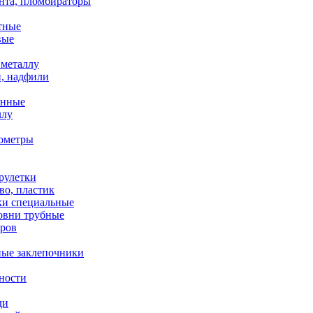
нта, пломбираторы
тные
вые
металлу
, надфили
енные
ллу
ометры
рулетки
во, пластик
ки специальные
ровни трубные
оров
ные заклепочники
ности
ди