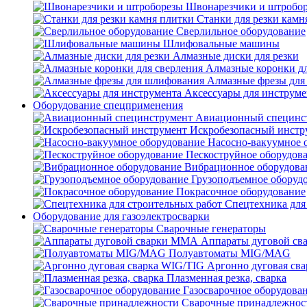
Швонарезчики и штробо
Станки для резки камн
Сверлильное оборудование
Шлифовальные машины
Алмазные диски для резки
Алмазные коронки дл
Алмазные фрезы для
Аксессуары для инструме
Оборудование спецприменения
Авиационный специнс
Искробезопасный инстр
Насосно-вакуумное 
Пескоструйное оборудов
Вибрационное оборудова
Грузоподъемное оборуд
Покрасочное оборудование
Спецтехника для
Оборудование для газоэлектросварки
Сварочные генераторы
Аппараты дуговой с
Полуавтоматы MIG/MAG
Аргонно дуговая св
Плазменная резка, сварка
Газосварочное оборудова
Сварочные принадлежнос