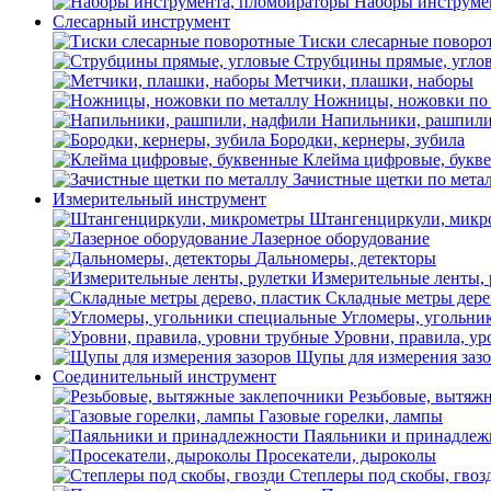
Наборы инструме
Слесарный инструмент
Тиски слесарные поворо
Струбцины прямые, угло
Метчики, плашки, наборы
Ножницы, ножовки по 
Напильники, рашпили
Бородки, кернеры, зубила
Клейма цифровые, букв
Зачистные щетки по мета
Измерительный инструмент
Штангенциркули, микр
Лазерное оборудование
Дальномеры, детекторы
Измерительные ленты, 
Складные метры дере
Угломеры, угольни
Уровни, правила, у
Щупы для измерения заз
Соединительный инструмент
Резьбовые, вытяж
Газовые горелки, лампы
Паяльники и принадлеж
Просекатели, дыроколы
Степлеры под скобы, гвоз