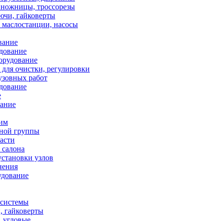
 ножницы, троссорезы
ючи, гайковерты
 маслостанции, насосы
вание
дование
орудование
для очистки, регулировки
узовных работ
дование
е
вание
ним
ной группы
асти
 салона
установки узлов
нения
удование
осистемы
, гайковерты
 угловые