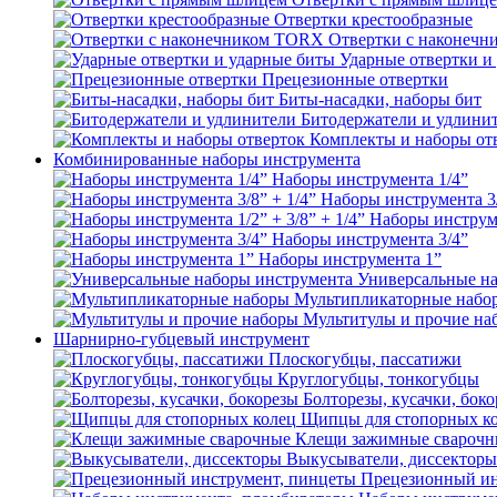
Отвертки крестообразные
Отвертки с наконеч
Ударные отвертки и
Прецезионные отвертки
Биты-насадки, наборы бит
Битодержатели и удлини
Комплекты и наборы от
Комбинированные наборы инструмента
Наборы инструмента 1/4”
Наборы инструмента 3/
Наборы инструмен
Наборы инструмента 3/4”
Наборы инструмента 1”
Универсальные н
Мультипликаторные набо
Мультитулы и прочие на
Шарнирно-губцевый инструмент
Плоскогубцы, пассатижи
Круглогубцы, тонкогубцы
Болторезы, кусачки, бок
Щипцы для стопорных к
Клещи зажимные сварочн
Выкусыватели, диссекторы
Прецезионный ин