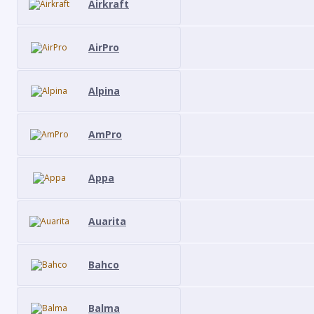
Airkraft
AirPro
Alpina
AmPro
Appa
Auarita
Bahco
Balma