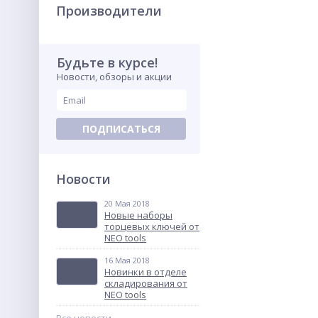
Производители
Будьте в курсе!
Новости, обзоры и акции
Сварочный аппарат Polys
P-4а 650W Solo, Dytron
01118
12 991.65
грн.
ПОДПИСАТЬСЯ
ХИТ
Новости
20 Мая 2018
Новые наборы
торцевых ключей от
NEO tools
16 Мая 2018
Новинки в отделе
Сварочный аппарат 800
складирования от
Вт для труб 20-63 мм., Virax
NEO tools
Virfus D63
19 013.70
грн.