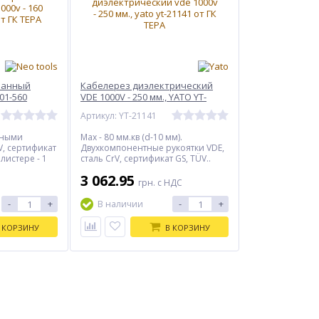
ванный
Кабелерез диэлектрический
 01-560
VDE 1000V - 250 мм., YATO YT-
21141
Артикул: YT-21141
тными
Max - 80 мм.кв (d-10 мм).
V, сертификат
Двухкомпонентные рукоятки VDE,
блистере - 1
сталь CrV, сертификат GS, TÜV..
Количество в: - упаковке - 6 шт; -
3 062.95
ящике - 36 шт.
грн. с НДС
-
+
-
+
В наличии
 КОРЗИНУ
В КОРЗИНУ