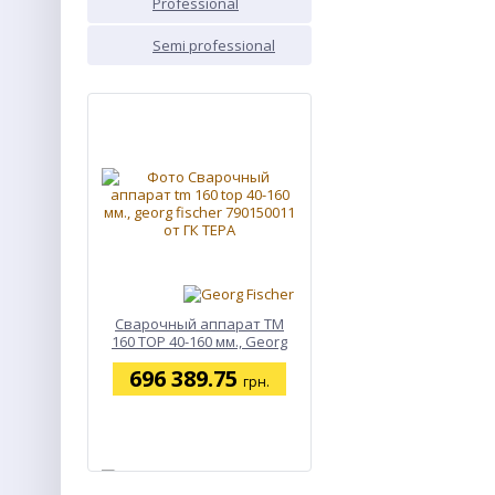
Professional
PROF
Semi professional
SEMI
NEW
Сварочный аппарат TM
160 TOP 40-160 мм., Georg
Fischer 790150011
696 389.75
грн.
ХИТ