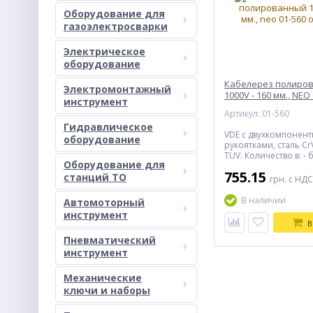
Оборудование для
газоэлектросварки
Электрическое
оборудование
Кабелерез полиро
Электромонтажный
1000V - 160 мм., NEO
инструмент
Артикул: 01-560
Гидравлическое
VDE с двухкомпонен
оборудование
рукоятками, сталь Cr
TÜV. Количество в: - 
Оборудование для
шт; - упаковке - 6 шт.
755.15
станций ТО
грн. с НДС
В наличии
Автомоторный
инструмент
В
Пневматический
инструмент
Механические
ключи и наборы