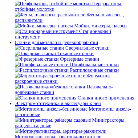
Перфораторы,
отбойные молотки
Фены, пылесосы,
распылители
Мойки, миксеры, насосы
Стационарный
инструмент
Станки для металло и деревообработки
Сверлильные станки
Токарные станки
Фрезерные станки
Шлифовальные станки
Распиловочные станки
Форматно-
раскроечные станки
Пазовально-
долбежные станки
Станки иного применения
Электромототехника и акссесуары к ней
Мотопомпы дизель-
бензиновые
Минитракторы,
райдеры садовые
Мотокультиваторы, аэраторы-рыхлители