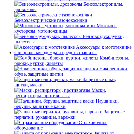
Бензоэлектропилы,
дровоколы
Бензоэлектрические газонокосилки
Мотокосы,
кусторезы, мотоножницы
Бензовоздуходувки,
пылесосы
Аксессуары к мототехнике
Специальная одежда и средства защиты
Комбинезоны,
брюки, куртки, жилеты
Наколенники,
обувь, защитные щитки
Защитные очки,
щитки, маски
Маски,
респираторы, противогазы
Наушники,
беруши, защитные каски
Защитные
перчатки, рукавицы, варежки
Страховочное
оборудование
Защита от