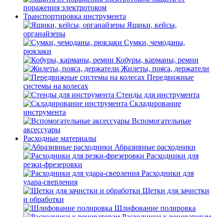
поражения электротоком
Транспортировка инструмента
Ящики, кейсы,
органайзеры
Сумки, чемоданы,
рюкзаки
Кобуры, карманы, ремни
Жилеты, пояса, держатели
Передвижные
системы на колесах
Стенды для инструмента
Складирование
инструмента
Вспомогательные
аксессуары
Расходные материалы
Абразивные расходники
Расходники для
резки-фрезеровки
Расходники для
удара-сверления
Щетки для зачистки
и обработки
Шлифование полировка
Расходники к реноваторам