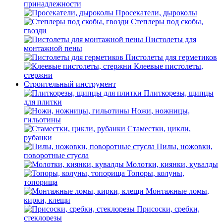
принадлежности
Просекатели, дыроколы
Степлеры под скобы,
гвозди
Пистолеты для
монтажной пены
Пистолеты для герметиков
Клеевые пистолеты,
стержни
Строительный инструмент
Плиткорезы, щипцы
для плитки
Ножи, ножницы,
гильотины
Стаместки, цикли,
рубанки
Пилы, ножовки,
поворотные стусла
Молотки, киянки, кувалды
Топоры, колуны,
топорища
Монтажные ломы,
кирки, клещи
Присоски, сребки,
стеклорезы