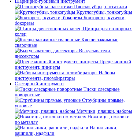
Шарнирно-губцевый инструмент
Плоскогубцы, пассатижи
Круглогубцы, тонкогубцы
Болторезы, кусачки,
бокорезы
Щипцы для стопорных
колец
Клещи зажимные
сварочные
Выкусыватели,
диссекторы
Прецезионный
инструмент, пинцеты
Наборы
инструмента, пломбираторы
Слесарный инструмент
Тиски слесарные
поворотные
Струбцины прямые,
угловые
Метчики, плашки, наборы
Ножницы, ножовки
по металлу
Напильники,
рашпили, надфили