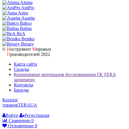
Alpina
AmPro
Appa
Auarita
Bahco
Balma
BeA
Bemko
Bessey
©
И
нструмент
М
ировых
П
роизводителей 2022
Карта сайта
Склады
Копирование материалов без разрешения ГК TERA
запрещено
Контакты
Бренды
Каталог
товаров
TERA
UA
Войти
Регистрация
Сравнение
0
Отложенные
0