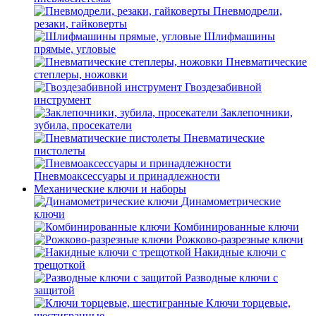
Пневмодрели,
резаки, гайковерты
Шлифмашины
прямые, угловые
Пневматические
степлеры, ножовки
Гвоздезабивной
инструмент
Заклепочники,
зубила, просекатели
Пневматические
пистолеты
Пневмоаксессуары и принадлежности
Механические ключи и наборы
Динамометрические
ключи
Комбинированные ключи
Рожково-разрезные ключи
Накидные ключи с
трещоткой
Разводные ключи с
защитой
Ключи торцевые,
шестигранные