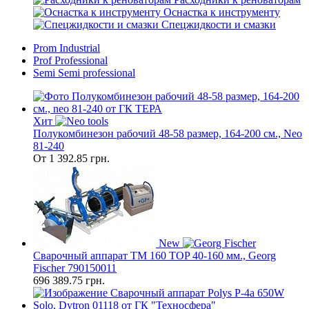
Оснастка к инструменту
Спецжидкости и смазки
Prom
Industrial
Prof
Professional
Semi
Semi professional
Хит
Полукомбинезон рабочий 48-58 размер, 164-200 см., Neo
81-240
От
1 392.85
грн.
New
Сварочный аппарат TM 160 TOP 40-160 мм., Georg
Fischer 790150011
696 389.75
грн.