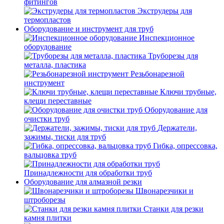
фитингов
Экструдеры для
термопластов
Оборудование и инструмент для труб
Инспекционное
оборудование
Труборезы для
металла, пластика
Резьбонарезной
инструмент
Ключи трубные,
клещи переставные
Оборудование для
очистки труб
Держатели,
зажимы, тиски для труб
Гибка, опрессовка,
вальцовка труб
Принадлежности для обработки труб
Оборудование для алмазной резки
Швонарезчики и
штроборезы
Станки для резки
камня плитки