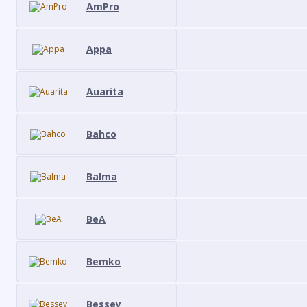
AmPro
Appa
Auarita
Bahco
Balma
BeA
Bemko
Bessey