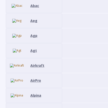
Abac
Aeg
Agp
Agt
Airkraft
AirPro
Alpina