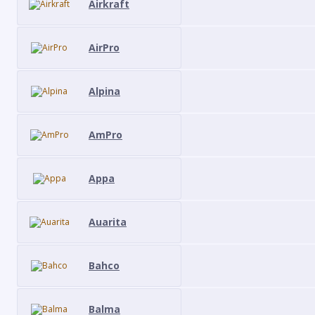
Airkraft
AirPro
Alpina
AmPro
Appa
Auarita
Bahco
Balma