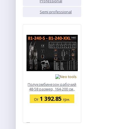
Professional
PROF
Semi professional
SEMI
ХИТ
Полукомбинезон рабочий
48-58 размер, 164-200 см.,
Neo 81-240
1 392.85
От
грн.
NEW