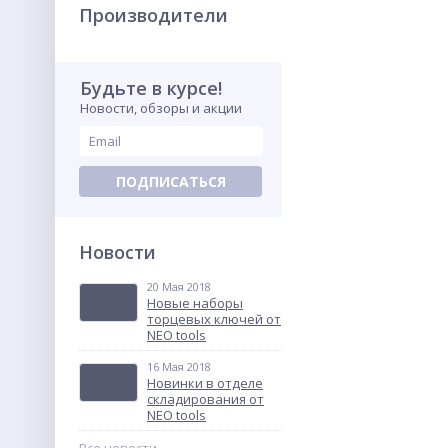
Производители
Будьте в курсе!
Новости, обзоры и акции
Установка для алмазного
сверления Eibenstock
DBE162 K
107 224.80
грн.
ПОДПИСАТЬСЯ
ХИТ
Новости
20 Мая 2018
Новые наборы
торцевых ключей от
NEO tools
16 Мая 2018
Новинки в отделе
Полукомбинезон рабочий
складирования от
48-58 размер, 164-200 см.,
NEO tools
Neo 81-320
1 393.75
грн.