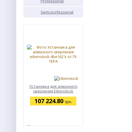
Professional
PROF
Semi professional
SEMI
NEW
Установка для алмазного
сверления Eibenstock
DBE162 K
107 224.80
грн.
ХИТ