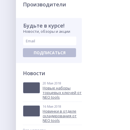
Производители
Будьте в курсе!
Новости, обзоры и акции
Полукомбинезон рабочий
48-58 размер, 164-200 см.,
Neo 81-240
1 392.85
От
грн.
ПОДПИСАТЬСЯ
NEW
Новости
20 Мая 2018
Новые наборы
торцевых ключей от
NEO tools
16 Мая 2018
Новинки в отделе
Сварочный аппарат TM
складирования от
160 TOP 40-160 мм., Georg
NEO tools
Fischer 790150011
696 389.75
грн.