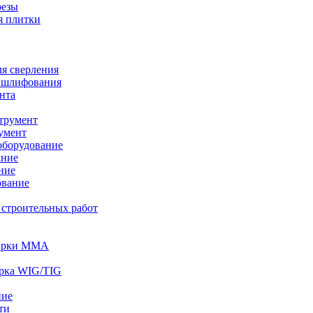
резы
я плитки
я сверления
 шлифования
нта
трумент
умент
оборудование
ание
ние
ование
 строительных работ
варки MMA
арка WIG/TIG
ние
ти