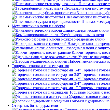
Пневматические с
Гвоздезабивной инструме
Заклепочники, зуби
Пневматические пистолет
Пневмоаксессуа
Механические ключи и наборы
Динамометрические ключи
Комбинированные ключи
Рожково-разрезные ключи
Накидные ключи с трещ
Разводные ключи с защит
Ключи торцевые, шес
Ударные накидны
Наборы механических к
Торцевые головки с аксессуарами
Торцевые головк
Торцевые головк
Торцевые головк
Торцевые головк
Торцевые головки 
Торцевые головки с на
Ударные головки и акс
Головки с ударными на
Отвертки, биты, держатели
Отвертки с прямым шлиц