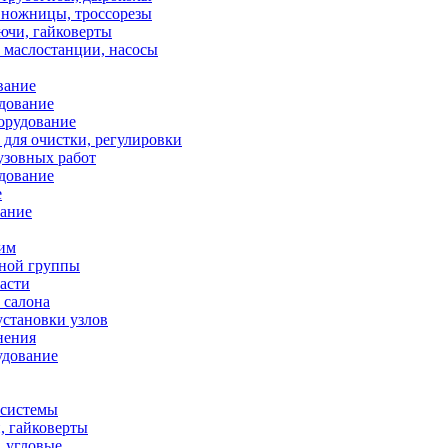
 ножницы, троссорезы
ючи, гайковерты
 маслостанции, насосы
вание
дование
орудование
для очистки, регулировки
узовных работ
дование
е
вание
ним
ной группы
асти
 салона
установки узлов
нения
удование
осистемы
, гайковерты
 угловые