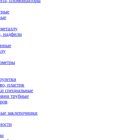
нта, пломбираторы
тные
вые
металлу
, надфили
енные
ллу
ометры
рулетки
во, пластик
ки специальные
ровни трубные
оров
ные заклепочники
ности
ди