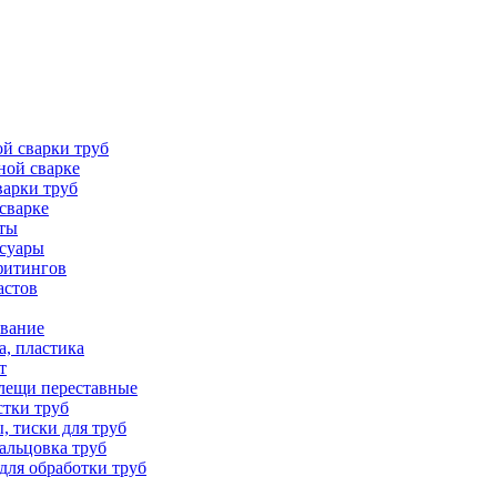
й сварки труб
ной сварке
варки труб
сварке
аты
ссуары
фитингов
астов
вание
а, пластика
т
лещи переставные
стки труб
, тиски для труб
вальцовка труб
для обработки труб