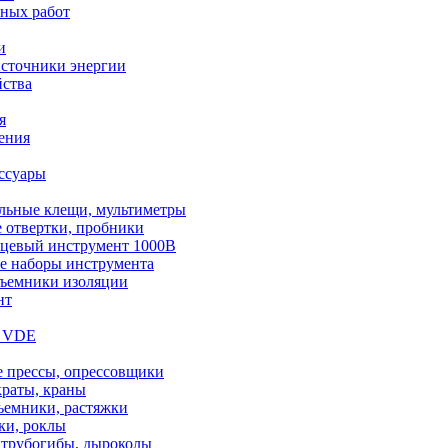
чных работ
и
сточники энергии
ства
я
ения
ссуары
льные клещи, мультиметры
 отвертки, пробники
цевый инструмент 1000В
е наборы инструмента
съемники изоляции
нт
т VDE
е прессы, опрессовщики
краты, краны
ъемники, растяжки
ки, роклы
 трубогибы, дыроколы