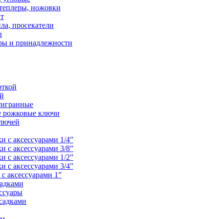
теплеры, ножовки
нт
ла, просекатели
ы
ры и принадлежности
откой
ой
тигранные
е рожковые ключи
лючей
и с аксессуарами 1/4”
и с аксессуарами 3/8”
и с аксессуарами 1/2”
и с аксессуарами 3/4”
с аксессуарами 1”
садками
ессуары
садками
ем