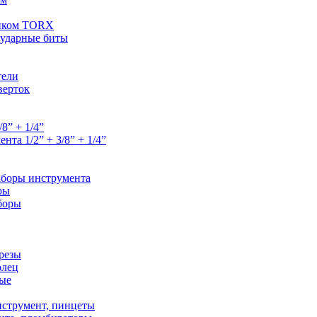
ником TORX
 ударные биты
тели
верток
8” + 1/4”
та 1/2” + 3/8” + 1/4”
аборы инструмента
ры
боры
орезы
олец
ые
струмент, пинцеты