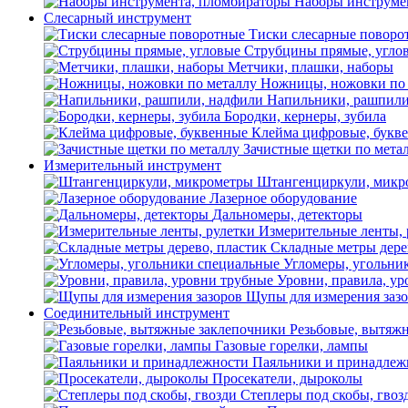
Наборы инструме
Слесарный инструмент
Тиски слесарные поворо
Струбцины прямые, угло
Метчики, плашки, наборы
Ножницы, ножовки по 
Напильники, рашпили
Бородки, кернеры, зубила
Клейма цифровые, букв
Зачистные щетки по мета
Измерительный инструмент
Штангенциркули, микр
Лазерное оборудование
Дальномеры, детекторы
Измерительные ленты, 
Складные метры дере
Угломеры, угольни
Уровни, правила, у
Щупы для измерения заз
Соединительный инструмент
Резьбовые, вытяж
Газовые горелки, лампы
Паяльники и принадлеж
Просекатели, дыроколы
Степлеры под скобы, гвоз