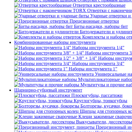
Отвертки крестообразные
Отвертки с наконеч
Ударные отвертки и
Прецезионные отвертки
Биты-насадки, наборы бит
Битодержатели и удлини
Комплекты и наборы от
Комбинированные наборы инструмента
Наборы инструмента 1/4”
Наборы инструмента 3/
Наборы инструмен
Наборы инструмента 3/4”
Наборы инструмента 1”
Универсальные н
Мультипликаторные набо
Мультитулы и прочие на
Шарнирно-губцевый инструмент
Плоскогубцы, пассатижи
Круглогубцы, тонкогубцы
Болторезы, кусачки, бок
Щипцы для стопорных к
Клещи зажимные сварочн
Выкусыватели, диссекторы
Прецезионный ин