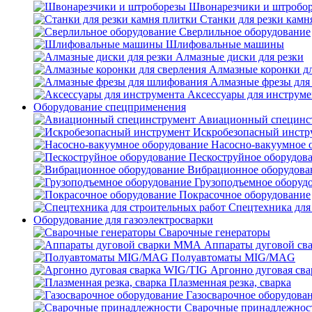
Швонарезчики и штробо
Станки для резки камн
Сверлильное оборудование
Шлифовальные машины
Алмазные диски для резки
Алмазные коронки дл
Алмазные фрезы для
Аксессуары для инструме
Оборудование спецприменения
Авиационный специнс
Искробезопасный инстр
Насосно-вакуумное 
Пескоструйное оборудов
Вибрационное оборудова
Грузоподъемное оборуд
Покрасочное оборудование
Спецтехника для
Оборудование для газоэлектросварки
Сварочные генераторы
Аппараты дуговой с
Полуавтоматы MIG/MAG
Аргонно дуговая св
Плазменная резка, сварка
Газосварочное оборудова
Сварочные принадлежнос