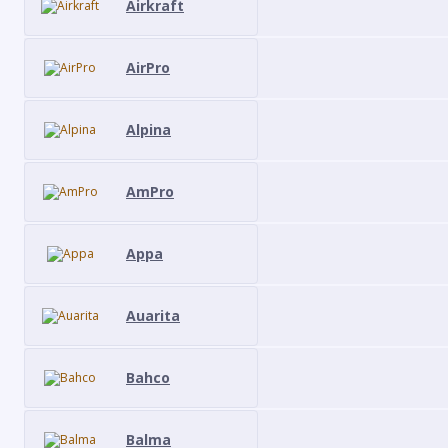
Airkraft
AirPro
Alpina
AmPro
Appa
Auarita
Bahco
Balma