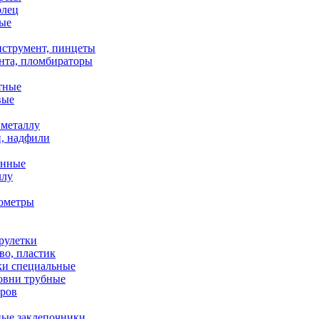
олец
ые
струмент, пинцеты
нта, пломбираторы
тные
вые
металлу
, надфили
енные
ллу
ометры
рулетки
во, пластик
ки специальные
ровни трубные
оров
ные заклепочники