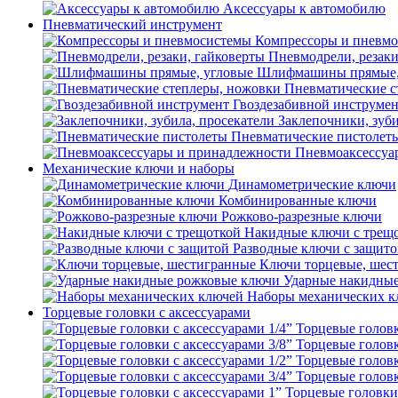
Аксессуары к автомобилю
Пневматический инструмент
Компрессоры и пневм
Пневмодрели, резаки
Шлифмашины прямые,
Пневматические с
Гвоздезабивной инструме
Заклепочники, зуби
Пневматические пистолет
Пневмоаксессуа
Механические ключи и наборы
Динамометрические ключи
Комбинированные ключи
Рожково-разрезные ключи
Накидные ключи с трещ
Разводные ключи с защит
Ключи торцевые, шес
Ударные накидны
Наборы механических к
Торцевые головки с аксессуарами
Торцевые головк
Торцевые головк
Торцевые головк
Торцевые головк
Торцевые головки 