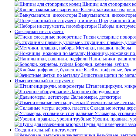
Щипцы для стопорных к
Клещи зажимные сварочн
Выкусыватели, диссекторы
Прецезионный ин
Наборы инструме
Слесарный инструмент
Тиски слесарные поворо
Струбцины прямые, угло
Метчики, плашки, наборы
Ножницы, ножовки по 
Напильники, рашпили
Бородки, кернеры, зубила
Клейма цифровые, букв
Зачистные щетки по мета
Измерительный инструмент
Штангенциркули, микр
Лазерное оборудование
Дальномеры, детекторы
Измерительные ленты, 
Складные метры дере
Угломеры, угольни
Уровни, правила, у
Щупы для измерения заз
Соединительный инструмент
Резьбовые, вытяж