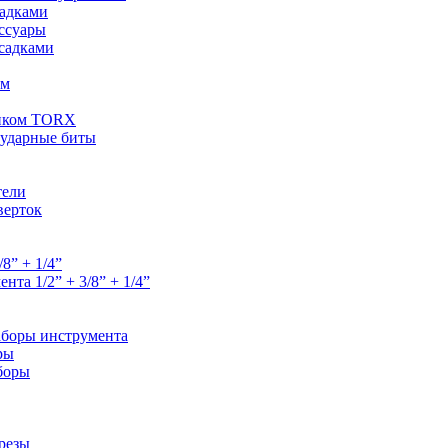
садками
ессуары
садками
ем
ником TORX
 ударные биты
тели
верток
8” + 1/4”
та 1/2” + 3/8” + 1/4”
аборы инструмента
ры
боры
орезы