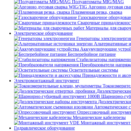
Полуавтоматы MIG/MAG
Аргонно дуговая св
Плазменная резка, сварка
Газосварочное оборудова
Сварочные принадлежнос
Материалы для сваро
Электрическое оборудование
Генераторы электроэнерги
Альтернативные и
Аккумулирующие устрой
Бесперебойное питание
Стабилизаторы напряжени
Преобразователи напряж
Осветительные системы
Принадлежности и аксе
Электромонтажный инструмент
Токоизмерите
Диэлектрические
Шарнирно-губ
Диэлектрически
Автоматические 
Опрессовочный инструме
Механические кабелерезы
Монтажный инструмен
Гидравлическое оборудование