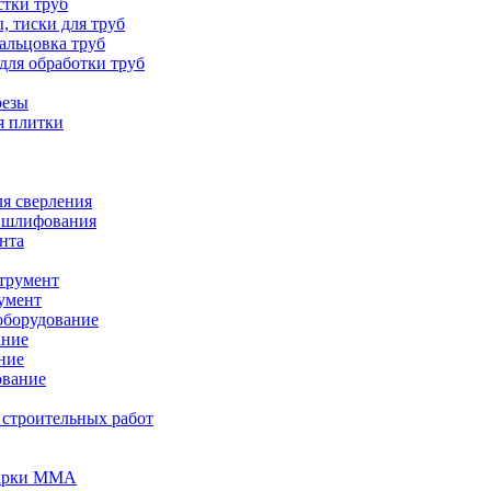
стки труб
, тиски для труб
вальцовка труб
для обработки труб
резы
я плитки
я сверления
 шлифования
нта
трумент
умент
оборудование
ание
ние
ование
 строительных работ
варки MMA