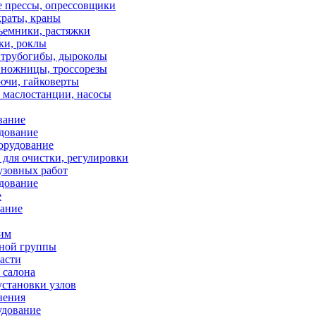
е прессы, опрессовщики
краты, краны
ъемники, растяжки
ки, роклы
 трубогибы, дыроколы
 ножницы, троссорезы
ючи, гайковерты
 маслостанции, насосы
вание
дование
орудование
для очистки, регулировки
узовных работ
дование
е
вание
ним
ной группы
асти
 салона
установки узлов
нения
удование