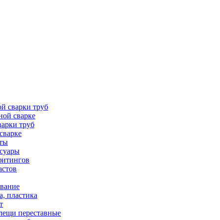
й сварки труб
ной сварке
варки труб
сварке
аты
ссуары
фитингов
астов
вание
а, пластика
т
лещи переставные