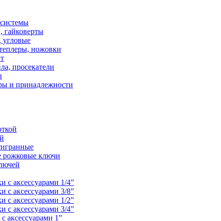
осистемы
, гайковерты
 угловые
теплеры, ножовки
нт
ла, просекатели
ы
ры и принадлежности
откой
ой
тигранные
е рожковые ключи
лючей
и с аксессуарами 1/4”
и с аксессуарами 3/8”
и с аксессуарами 1/2”
и с аксессуарами 3/4”
с аксессуарами 1”