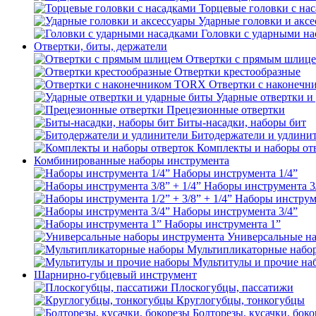
Торцевые головки с на
Ударные головки и акс
Головки с ударными на
Отвертки, биты, держатели
Отвертки с прямым шлиц
Отвертки крестообразные
Отвертки с наконеч
Ударные отвертки и
Прецезионные отвертки
Биты-насадки, наборы бит
Битодержатели и удлини
Комплекты и наборы от
Комбинированные наборы инструмента
Наборы инструмента 1/4”
Наборы инструмента 3/
Наборы инструмен
Наборы инструмента 3/4”
Наборы инструмента 1”
Универсальные н
Мультипликаторные набо
Мультитулы и прочие на
Шарнирно-губцевый инструмент
Плоскогубцы, пассатижи
Круглогубцы, тонкогубцы
Болторезы, кусачки, бок