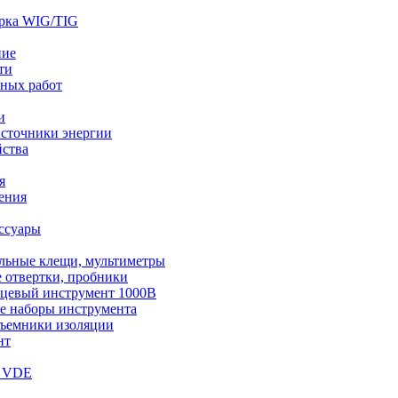
арка WIG/TIG
ние
ти
чных работ
и
сточники энергии
ства
я
ения
ссуары
льные клещи, мультиметры
 отвертки, пробники
цевый инструмент 1000В
е наборы инструмента
съемники изоляции
нт
т VDE