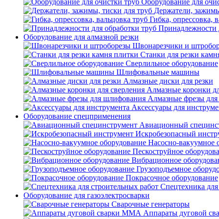
Оборудование для очи
Держатели, зажимы
Гибка, опрессовка, 
Принадлежности 
Оборудование для алмазной резки
Швонарезчики и штробо
Станки для резки камн
Сверлильное оборудование
Шлифовальные машины
Алмазные диски для резки
Алмазные коронки дл
Алмазные фрезы для
Аксессуары для инструме
Оборудование спецприменения
Авиационный специнс
Искробезопасный инстр
Насосно-вакуумное 
Пескоструйное оборудов
Вибрационное оборудова
Грузоподъемное оборуд
Покрасочное оборудование
Спецтехника для
Оборудование для газоэлектросварки
Сварочные генераторы
Аппараты дуговой с