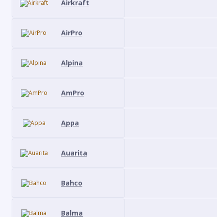
Airkraft
AirPro
Alpina
AmPro
Appa
Auarita
Bahco
Balma