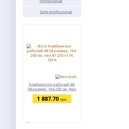
Professional
PROF
Semi professional
SEMI
ХИТ
Комбинезон рабочий 48-
58 размер, 164-200 см., Neo
81-250
1 887.70
грн.
NEW