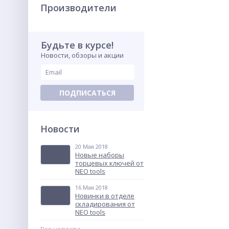
Производители
Будьте в курсе!
Новости, обзоры и акции
Сварочный аппарат TM
160 TOP 40-160 мм., Georg
Fischer 790150011
696 389.75
грн.
ПОДПИСАТЬСЯ
ХИТ
Новости
20 Мая 2018
Новые наборы
торцевых ключей от
NEO tools
16 Мая 2018
Новинки в отделе
Полукомбинезон рабочий
складирования от
48-58 размер, 164-200 см.,
NEO tools
Neo 81-320
1 393.75
грн.