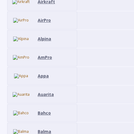
Airkraft
AirPro
Alpina
AmPro
Appa
Auarita
Bahco
Balma