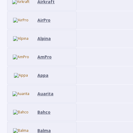
Airkraft
AirPro
Alpina
AmPro
Appa
Auarita
Bahco
Balma