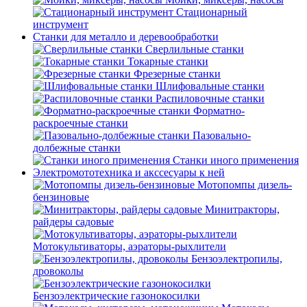
Стационарный
инструмент
Станки для металло и деревообработки
Сверлильные станки
Токарные станки
Фрезерные станки
Шлифовальные станки
Распиловочные станки
Форматно-
раскроечные станки
Пазовально-
долбежные станки
Станки иного применения
Электромототехника и акссесуары к ней
Мотопомпы дизель-
бензиновые
Минитракторы,
райдеры садовые
Мотокультиваторы, аэраторы-рыхлители
Бензоэлектропилы,
дровоколы
Бензоэлектрические газонокосилки