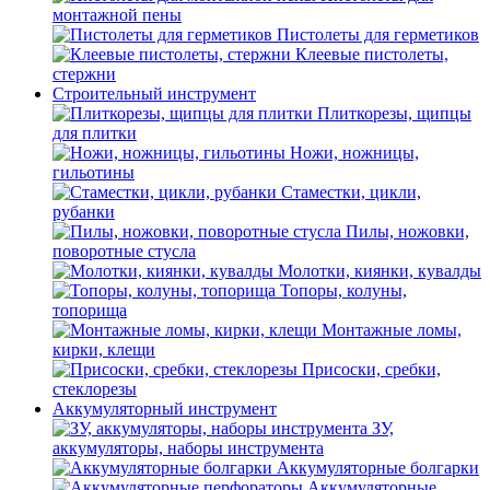
монтажной пены
Пистолеты для герметиков
Клеевые пистолеты,
стержни
Строительный инструмент
Плиткорезы, щипцы
для плитки
Ножи, ножницы,
гильотины
Стаместки, цикли,
рубанки
Пилы, ножовки,
поворотные стусла
Молотки, киянки, кувалды
Топоры, колуны,
топорища
Монтажные ломы,
кирки, клещи
Присоски, сребки,
стеклорезы
Аккумуляторный инструмент
ЗУ,
аккумуляторы, наборы инструмента
Аккумуляторные болгарки
Аккумуляторные