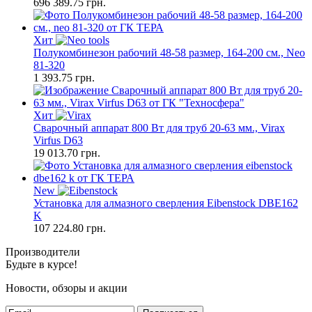
696 389.75
грн.
Хит
Полукомбинезон рабочий 48-58 размер, 164-200 см., Neo
81-320
1 393.75
грн.
Хит
Сварочный аппарат 800 Вт для труб 20-63 мм., Virax
Virfus D63
19 013.70
грн.
New
Установка для алмазного сверления Eibenstock DBE162
K
107 224.80
грн.
Производители
Будьте в курсе!
Новости, обзоры и акции