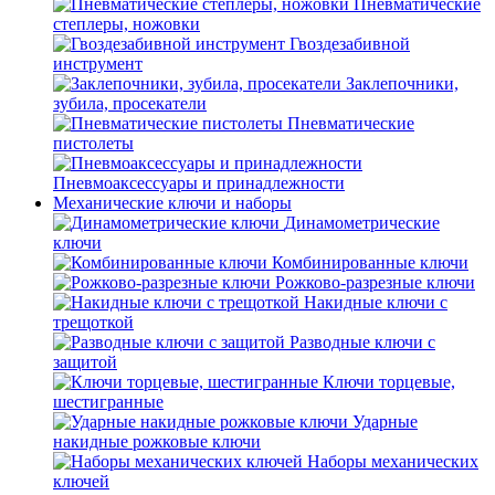
Пневматические
степлеры, ножовки
Гвоздезабивной
инструмент
Заклепочники,
зубила, просекатели
Пневматические
пистолеты
Пневмоаксессуары и принадлежности
Механические ключи и наборы
Динамометрические
ключи
Комбинированные ключи
Рожково-разрезные ключи
Накидные ключи с
трещоткой
Разводные ключи с
защитой
Ключи торцевые,
шестигранные
Ударные
накидные рожковые ключи
Наборы механических
ключей