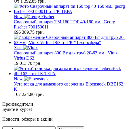
От
1 392.85
грн.
New
Сварочный аппарат TM 160 TOP 40-160 мм., Georg
Fischer 790150011
696 389.75
грн.
Хит
Сварочный аппарат 800 Вт для труб 20-63 мм., Virax
Virfus D63
19 013.70
грн.
New
Установка для алмазного сверления Eibenstock DBE162
K
107 224.80
грн.
Производители
Будьте в курсе!
Новости, обзоры и акции