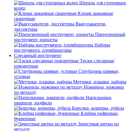
Щипцы для стопорных
колец
Клещи зажимные
сварочные
Выкусыватели,
диссекторы
Прецезионный
инструмент, пинцеты
Наборы
инструмента, пломбираторы
Слесарный инструмент
Тиски слесарные
поворотные
Струбцины прямые,
угловые
Метчики, плашки, наборы
Ножницы, ножовки
по металлу
Напильники,
рашпили, надфили
Бородки, кернеры, зубила
Клейма цифровые,
буквенные
Зачистные щетки по
металлу