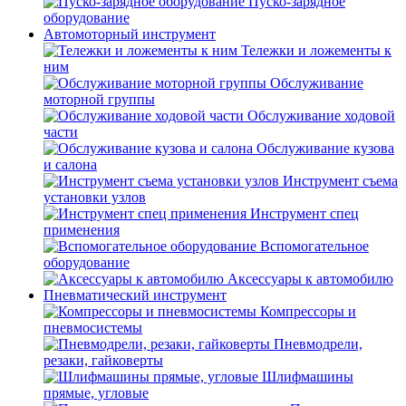
Пуско-зарядное
оборудование
Автомоторный инструмент
Тележки и ложементы к
ним
Обслуживание
моторной группы
Обслуживание ходовой
части
Обслуживание кузова
и салона
Инструмент съема
установки узлов
Инструмент спец
применения
Вспомогательное
оборудование
Аксессуары к автомобилю
Пневматический инструмент
Компрессоры и
пневмосистемы
Пневмодрели,
резаки, гайковерты
Шлифмашины
прямые, угловые