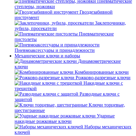
Пневматические
степлеры, ножовки
Гвоздезабивной
инструмент
Заклепочники,
зубила, просекатели
Пневматические
пистолеты
Пневмоаксессуары и принадлежности
Механические ключи и наборы
Динамометрические
ключи
Комбинированные ключи
Рожково-разрезные ключи
Накидные ключи с
трещоткой
Разводные ключи с
защитой
Ключи торцевые,
шестигранные
Ударные
накидные рожковые ключи
Наборы механических
ключей