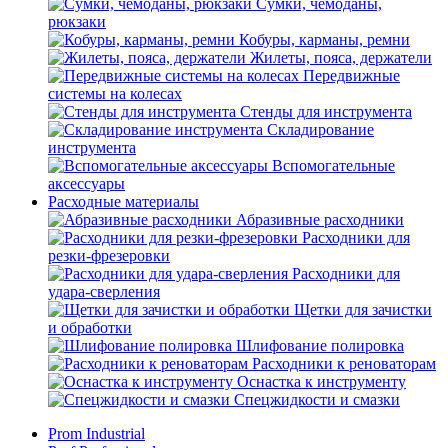
Сумки, чемоданы,
рюкзаки
Кобуры, карманы, ремни
Жилеты, пояса, держатели
Передвижные
системы на колесах
Стенды для инструмента
Складирование
инструмента
Вспомогательные
аксессуары
Расходные материалы
Абразивные расходники
Расходники для
резки-фрезеровки
Расходники для
удара-сверления
Щетки для зачистки
и обработки
Шлифование полировка
Расходники к реноваторам
Оснастка к инструменту
Спецжидкости и смазки
Prom
Industrial