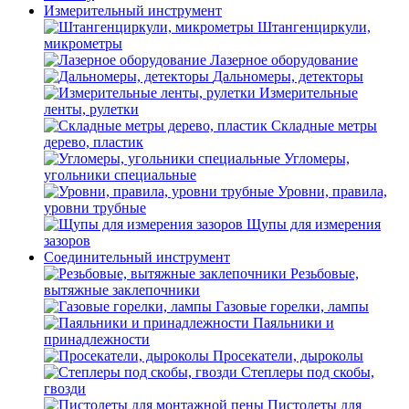
Измерительный инструмент
Штангенциркули,
микрометры
Лазерное оборудование
Дальномеры, детекторы
Измерительные
ленты, рулетки
Складные метры
дерево, пластик
Угломеры,
угольники специальные
Уровни, правила,
уровни трубные
Щупы для измерения
зазоров
Соединительный инструмент
Резьбовые,
вытяжные заклепочники
Газовые горелки, лампы
Паяльники и
принадлежности
Просекатели, дыроколы
Степлеры под скобы,
гвозди
Пистолеты для