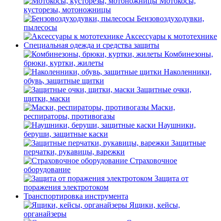
Мотокосы,
кусторезы, мотоножницы
Бензовоздуходувки,
пылесосы
Аксессуары к мототехнике
Специальная одежда и средства защиты
Комбинезоны,
брюки, куртки, жилеты
Наколенники,
обувь, защитные щитки
Защитные очки,
щитки, маски
Маски,
респираторы, противогазы
Наушники,
беруши, защитные каски
Защитные
перчатки, рукавицы, варежки
Страховочное
оборудование
Защита от
поражения электротоком
Транспортировка инструмента
Ящики, кейсы,
органайзеры