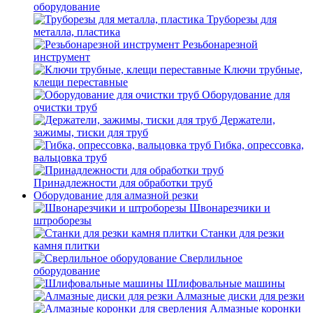
оборудование
Труборезы для
металла, пластика
Резьбонарезной
инструмент
Ключи трубные,
клещи переставные
Оборудование для
очистки труб
Держатели,
зажимы, тиски для труб
Гибка, опрессовка,
вальцовка труб
Принадлежности для обработки труб
Оборудование для алмазной резки
Швонарезчики и
штроборезы
Станки для резки
камня плитки
Сверлильное
оборудование
Шлифовальные машины
Алмазные диски для резки
Алмазные коронки