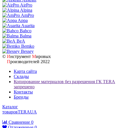
AirPro
Alpina
AmPro
Appa
Auarita
Bahco
Balma
BeA
Bemko
Bessey
©
И
нструмент
М
ировых
П
роизводителей 2022
Карта сайта
Склады
Копирование материалов без разрешения ГК TERA
запрещено
Контакты
Бренды
Каталог
товаров
TERA
UA
Сравнение
0
Отложенные
0