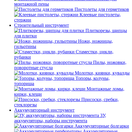
монтажной пены
Пистолеты для герметиков
Клеевые пистолеты,
стержни
Строительный инструмент
Плиткорезы, щипцы
для плитки
Ножи, ножницы,
гильотины
Стаместки, цикли,
рубанки
Пилы, ножовки,
поворотные стусла
Молотки, киянки, кувалды
Топоры, колуны,
топорища
Монтажные ломы,
кирки, клещи
Присоски, сребки,
стеклорезы
Аккумуляторный инструмент
ЗУ,
аккумуляторы, наборы инструмента
Аккумуляторные болгарки
Аккумуляторные