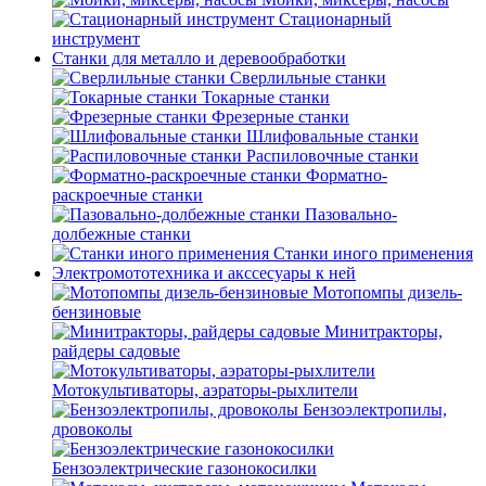
Стационарный
инструмент
Станки для металло и деревообработки
Сверлильные станки
Токарные станки
Фрезерные станки
Шлифовальные станки
Распиловочные станки
Форматно-
раскроечные станки
Пазовально-
долбежные станки
Станки иного применения
Электромототехника и акссесуары к ней
Мотопомпы дизель-
бензиновые
Минитракторы,
райдеры садовые
Мотокультиваторы, аэраторы-рыхлители
Бензоэлектропилы,
дровоколы
Бензоэлектрические газонокосилки