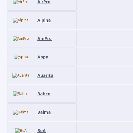
AirPro
Alpina
AmPro
Appa
Auarita
Bahco
Balma
BeA