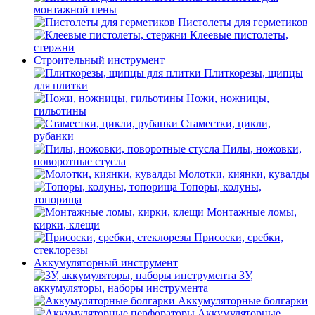
монтажной пены
Пистолеты для герметиков
Клеевые пистолеты,
стержни
Строительный инструмент
Плиткорезы, щипцы
для плитки
Ножи, ножницы,
гильотины
Стаместки, цикли,
рубанки
Пилы, ножовки,
поворотные стусла
Молотки, киянки, кувалды
Топоры, колуны,
топорища
Монтажные ломы,
кирки, клещи
Присоски, сребки,
стеклорезы
Аккумуляторный инструмент
ЗУ,
аккумуляторы, наборы инструмента
Аккумуляторные болгарки
Аккумуляторные