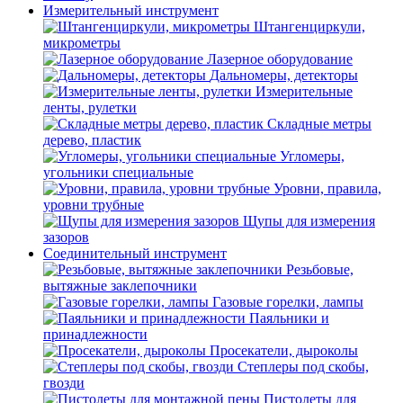
Измерительный инструмент
Штангенциркули,
микрометры
Лазерное оборудование
Дальномеры, детекторы
Измерительные
ленты, рулетки
Складные метры
дерево, пластик
Угломеры,
угольники специальные
Уровни, правила,
уровни трубные
Щупы для измерения
зазоров
Соединительный инструмент
Резьбовые,
вытяжные заклепочники
Газовые горелки, лампы
Паяльники и
принадлежности
Просекатели, дыроколы
Степлеры под скобы,
гвозди
Пистолеты для