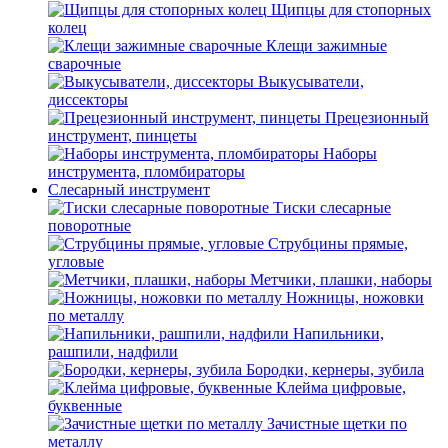
Щипцы для стопорных
колец
Клещи зажимные
сварочные
Выкусыватели,
диссекторы
Прецезионный
инструмент, пинцеты
Наборы
инструмента, пломбираторы
Слесарный инструмент
Тиски слесарные
поворотные
Струбцины прямые,
угловые
Метчики, плашки, наборы
Ножницы, ножовки
по металлу
Напильники,
рашпили, надфили
Бородки, кернеры, зубила
Клейма цифровые,
буквенные
Зачистные щетки по
металлу