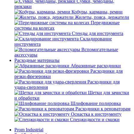
Сумки, чемоданы,
рюкзаки
Кобуры, карманы, ремни
Жилеты, пояса, держатели
Передвижные
системы на колесах
Стенды для инструмента
Складирование
инструмента
Вспомогательные
аксессуары
Расходные материалы
Абразивные расходники
Расходники для
резки-фрезеровки
Расходники для
удара-сверления
Щетки для зачистки
и обработки
Шлифование полировка
Расходники к реноваторам
Оснастка к инструменту
Спецжидкости и смазки
Prom
Industrial