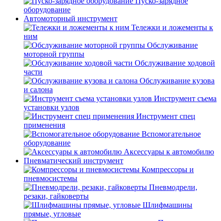
Пуско-зарядное
оборудование
Автомоторный инструмент
Тележки и ложементы к
ним
Обслуживание
моторной группы
Обслуживание ходовой
части
Обслуживание кузова
и салона
Инструмент съема
установки узлов
Инструмент спец
применения
Вспомогательное
оборудование
Аксессуары к автомобилю
Пневматический инструмент
Компрессоры и
пневмосистемы
Пневмодрели,
резаки, гайковерты
Шлифмашины
прямые, угловые