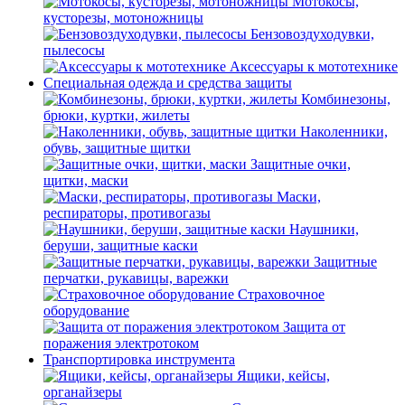
Мотокосы,
кусторезы, мотоножницы
Бензовоздуходувки,
пылесосы
Аксессуары к мототехнике
Специальная одежда и средства защиты
Комбинезоны,
брюки, куртки, жилеты
Наколенники,
обувь, защитные щитки
Защитные очки,
щитки, маски
Маски,
респираторы, противогазы
Наушники,
беруши, защитные каски
Защитные
перчатки, рукавицы, варежки
Страховочное
оборудование
Защита от
поражения электротоком
Транспортировка инструмента
Ящики, кейсы,
органайзеры