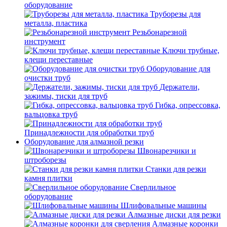
оборудование
Труборезы для
металла, пластика
Резьбонарезной
инструмент
Ключи трубные,
клещи переставные
Оборудование для
очистки труб
Держатели,
зажимы, тиски для труб
Гибка, опрессовка,
вальцовка труб
Принадлежности для обработки труб
Оборудование для алмазной резки
Швонарезчики и
штроборезы
Станки для резки
камня плитки
Сверлильное
оборудование
Шлифовальные машины
Алмазные диски для резки
Алмазные коронки