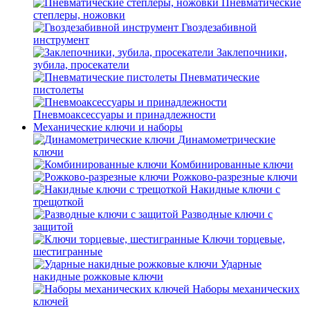
Пневматические
степлеры, ножовки
Гвоздезабивной
инструмент
Заклепочники,
зубила, просекатели
Пневматические
пистолеты
Пневмоаксессуары и принадлежности
Механические ключи и наборы
Динамометрические
ключи
Комбинированные ключи
Рожково-разрезные ключи
Накидные ключи с
трещоткой
Разводные ключи с
защитой
Ключи торцевые,
шестигранные
Ударные
накидные рожковые ключи
Наборы механических
ключей