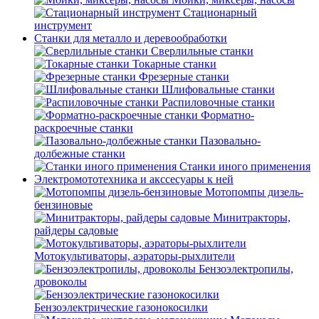
Стационарный
инструмент
Станки для металло и деревообработки
Сверлильные станки
Токарные станки
Фрезерные станки
Шлифовальные станки
Распиловочные станки
Форматно-
раскроечные станки
Пазовально-
долбежные станки
Станки иного применения
Электромототехника и акссесуары к ней
Мотопомпы дизель-
бензиновые
Минитракторы,
райдеры садовые
Мотокультиваторы, аэраторы-рыхлители
Бензоэлектропилы,
дровоколы
Бензоэлектрические газонокосилки